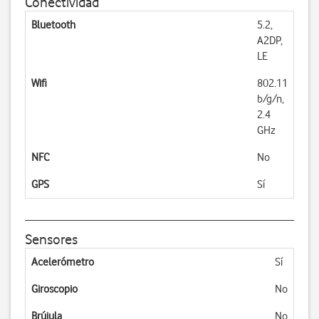
Conectividad
Bluetooth
5.2,
A2DP,
LE
Wifi
802.11
b/g/n,
2.4
GHz
NFC
No
GPS
Sí
Sensores
Acelerómetro
Sí
Giroscopio
No
Brújula
No