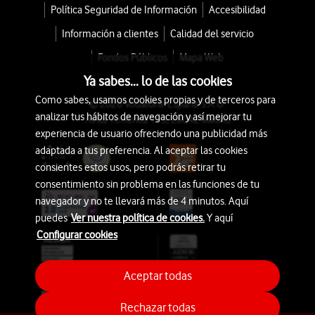
Política Seguridad de Información
Accesibilidad
Información a clientes
Calidad del servicio
Fondos Públicos
Mapa Web
Ya sabes... lo de las cookies
Como sabes, usamos cookies propias y de terceros para
© 2026 Vodafone España S.A.U.
analizar tus hábitos de navegación y así mejorar tu
Avda. América 115, 28042 Madrid
experiencia de usuario ofreciendo una publicidad más
adaptada a tus preferencia. Al aceptar las cookies
consientes estos usos, pero podrás retirar tu
consentimiento sin problema en las funciones de tu
navegador y no te llevará más de 4 minutos. Aquí
puedes
Ver nuestra política de cookies.
Y aquí
Configurar cookies
Aceptar todas
Rechazar todas