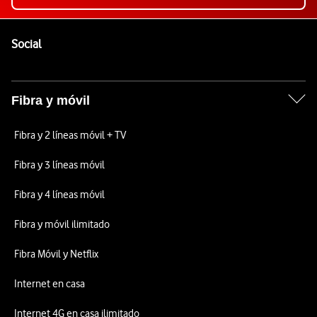
Pie de página de Vodafone
Enlaces a las redes sociales de Vodafone
Social
Fibra y móvil
Fibra y 2 líneas móvil + TV
Fibra y 3 líneas móvil
Fibra y 4 líneas móvil
Fibra y móvil ilimitado
Fibra Móvil y Netflix
Internet en casa
Internet 4G en casa ilimitado