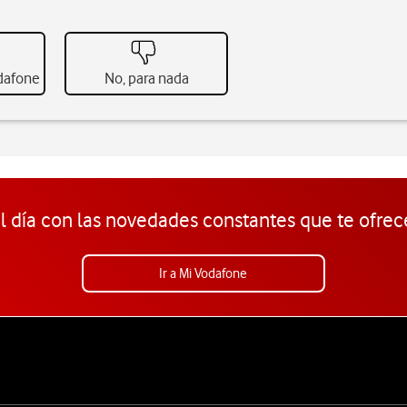
odafone
No, para nada
l día con las novedades constantes que te ofrec
Ir a Mi Vodafone