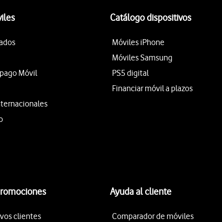
iles
Catálogo dispositivos
tados
Móviles iPhone
Móviles Samsung
epago Móvil
PS5 digital
Financiar móvil a plazos
nternacionales
o
promociones
Ayuda al cliente
vos clientes
Comparador de móviles