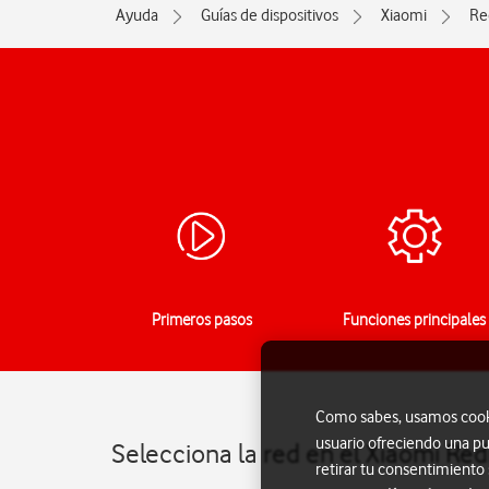
Ayuda
Guías de dispositivos
Xiaomi
Re
Primeros pasos
Funciones principales
Como sabes, usamos cookie
usuario ofreciendo una pu
Selecciona la red en el Xiaomi Re
retirar tu consentimiento