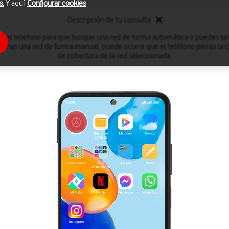
s.
Y aquí
Configurar cookies
Descripción de tu consulta
r el teléfono para que busque una red de forma automática o puedes se
onas una red de forma manual, puede ocurrir que el teléfono pierda la co
de cobertura de la red seleccionada.