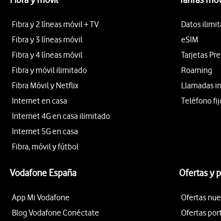
Fibra y 2 líneas móvil + TV
Datos ilimi
Fibra y 3 líneas móvil
eSIM
Fibra y 4 líneas móvil
Tarjetas Pr
Fibra y móvil ilimitado
Roaming
Fibra Móvil y Netflix
Llamadas i
Internet en casa
Teléfono fij
Internet 4G en casa ilimitado
Internet 5G en casa
Fibra, móvil y fútbol
Vodafone España
Ofertas y 
App Mi Vodafone
Ofertas nue
Blog Vodafone Conéctate
Ofertas por