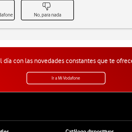
odafone
No, para nada
l día con las novedades constantes que te ofrec
Ir a Mi Vodafone
iles
Catálogo dispositivos