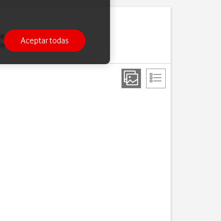
leccionar una red
Aceptar todas
nexión si sales del área