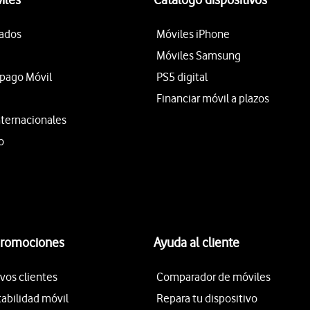
tados
Móviles iPhone
Móviles Samsung
epago Móvil
PS5 digital
Financiar móvil a plazos
nternacionales
o
promociones
Ayuda al cliente
vos clientes
Comparador de móviles
tabilidad móvil
Repara tu dispositivo