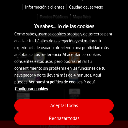
Información a clientes
Calidad del servicio
Fondos Públicos
Mapa Web
Ya sabes... lo de las cookies
Como sabes, usamos cookies propias y de terceros para
© 2026 Vodafone España S.A.U.
analizar tus hábitos de navegación y así mejorar tu
Avda. América 115, 28042 Madrid
experiencia de usuario ofreciendo una publicidad más
adaptada a tus preferencia. Al aceptar las cookies
consientes estos usos, pero podrás retirar tu
consentimiento sin problema en las funciones de tu
navegador y no te llevará más de 4 minutos. Aquí
puedes
Ver nuestra política de cookies.
Y aquí
Configurar cookies
Aceptar todas
Rechazar todas
Ayúdame a elegir