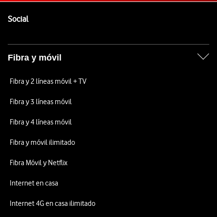
Pie de página de Vodafone
Enlaces a las redes sociales de Vodafone
Social
Fibra y móvil
Fibra y 2 líneas móvil + TV
Fibra y 3 líneas móvil
Fibra y 4 líneas móvil
Fibra y móvil ilimitado
Fibra Móvil y Netflix
Internet en casa
Internet 4G en casa ilimitado