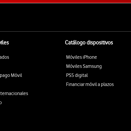
iles
Catálogo dispositivos
tados
Móviles iPhone
Móviles Samsung
epago Móvil
PS5 digital
Financiar móvil a plazos
nternacionales
o