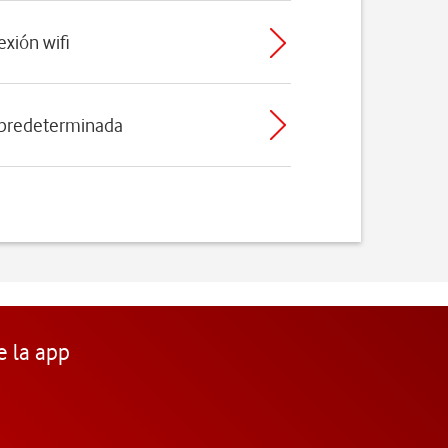
exión wifi
 predeterminada
e la app