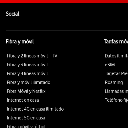
Pie de página de Vodafone
Enlaces a las redes sociales de Vodafone
Social
Fibra y móvil
Tarifas móv
Fibra y 2 líneas móvil + TV
Datos ilimi
Fibra y 3 líneas móvil
eSIM
Fibra y 4 líneas móvil
Tarjetas Pr
Fibra y móvil ilimitado
Roaming
Fibra Móvil y Netflix
Llamadas i
Internet en casa
Teléfono fij
Internet 4G en casa ilimitado
Internet 5G en casa
Fibra, móvil y fútbol