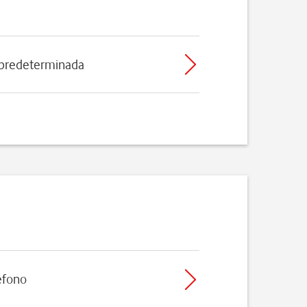
 predeterminada
léfono