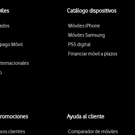
iles
Catálogo dispositivos
tados
Móviles iPhone
Móviles Samsung
epago Móvil
PS5 digital
Financiar móvil a plazos
nternacionales
o
promociones
Ayuda al cliente
vos clientes
Comparador de móviles