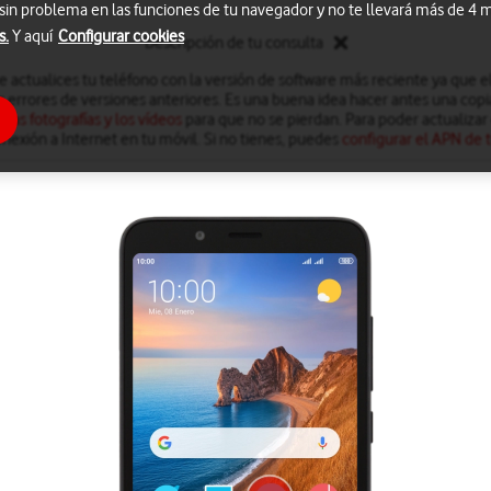
 sin problema en las funciones de tu navegador y no te llevará más de 4
s.
Y aquí
Configurar cookies
Descripción de tu consulta
actualices tu teléfono con la versión de software más reciente ya que el 
s errores de versiones anteriores. Es una buena idea hacer antes una copi
 las fotografías y los vídeos
para que no se pierdan. Para poder actualizar 
nexión a Internet en tu móvil. Si no tienes, puedes
configurar el APN de t