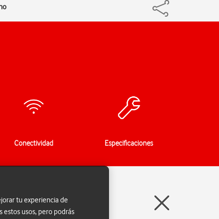
ono
Conectividad
Especificaciones
jorar tu experiencia de
s estos usos, pero podrás