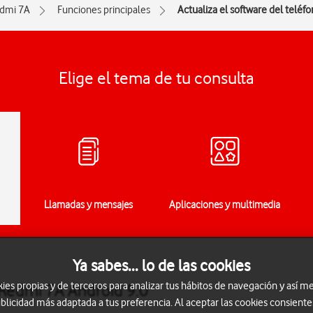
dmi 7A
Funciones principales
Actualiza el software del teléf
Elige el tema de tu consulta
Llamadas y mensajes
Aplicaciones y multimedia
Ya sabes... lo de las cookies
s propias y de terceros para analizar tus hábitos de navegación y así me
 Redmi 7A Android 9.0
blicidad más adaptada a tus preferencia. Al aceptar las cookies consiente