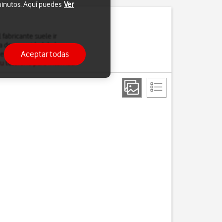
 minutos. Aquí puedes
Ver
fabricante suele ir
a de seguridad de la
Aceptar todas
el software del teléfono,
u teléfono para Internet
.