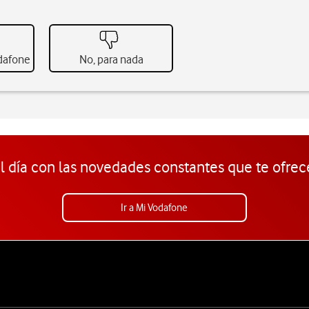
odafone
No, para nada
l día con las novedades constantes que te ofrec
Ir a Mi Vodafone