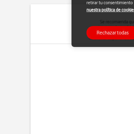
retirar tu consentimiento
nuestra política de cookie
Se recomienda que 
corrigiendo posible
Rechazar todas
memoria, o al menos,
de
necesitas disponer de co