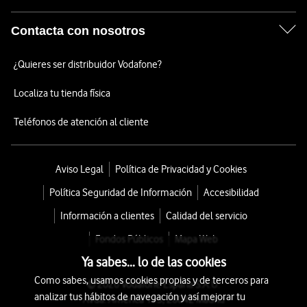
Contacta con nosotros
¿Quieres ser distribuidor Vodafone?
Localiza tu tienda física
Teléfonos de atención al cliente
Aviso Legal
Política de Privacidad y Cookies
Política Seguridad de Información
Accesibilidad
Información a clientes
Calidad del servicio
Fondos Públicos
Mapa Web
Ya sabes... lo de las cookies
Como sabes, usamos cookies propias y de terceros para
© 2026 Vodafone España S.A.U.
analizar tus hábitos de navegación y así mejorar tu
Avda. América 115, 28042 Madrid