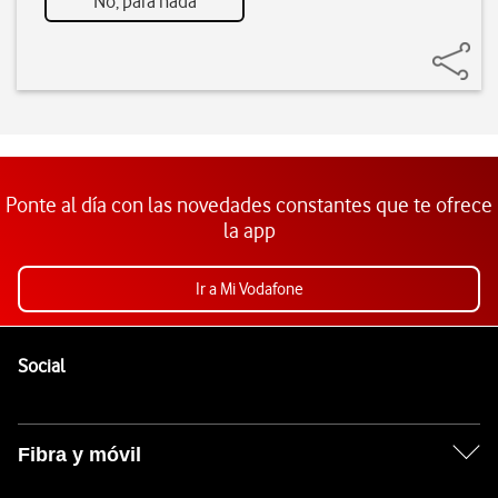
No, para nada
Ponte al día con las novedades constantes que te ofrece
la app
Ir a Mi Vodafone
Pie de página de Vodafone
Enlaces a las redes sociales de Vodafone
Social
Fibra y móvil