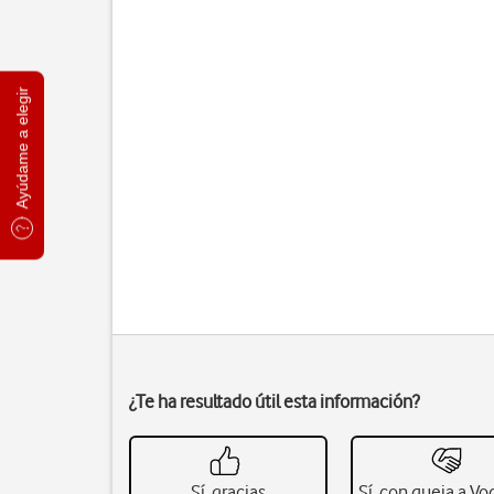
Ayúdame a elegir
¿Te ha resultado útil esta información?
Sí, gracias
Sí, con queja a V