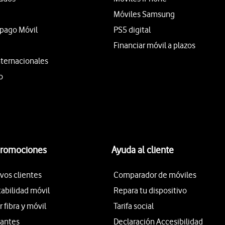
Móviles Samsung
epago Móvil
PS5 digital
Financiar móvil a plazos
nternacionales
o
promociones
Ayuda al cliente
vos clientes
Comparador de móviles
tabilidad móvil
Repara tu dispositivo
fibra y móvil
Tarifa social
iantes
Declaración Accesibilidad