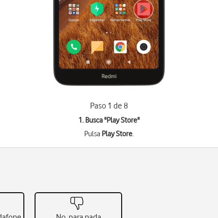
Paso 1 de 8
1. Busca "
Play Store
"
Pulsa
Play Store
.
odafone
No, para nada