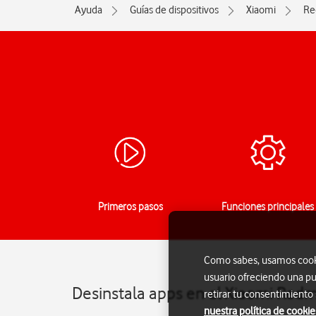
Ayuda
Guías de dispositivos
Xiaomi
Re
Primeros pasos
Funciones principales
Como sabes, usamos cookie
usuario ofreciendo una pu
Desinstala apps en el Xiaomi Redm
retirar tu consentimiento
nuestra política de cookie