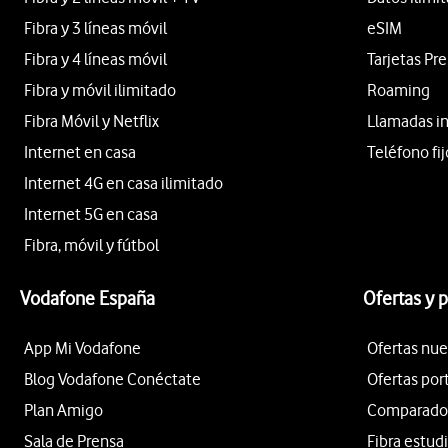
Fibra y 3 líneas móvil
eSIM
Fibra y 4 líneas móvil
Tarjetas Pr
Fibra y móvil ilimitado
Roaming
Fibra Móvil y Netflix
Llamadas i
Internet en casa
Teléfono fij
Internet 4G en casa ilimitado
Internet 5G en casa
Fibra, móvil y fútbol
Vodafone España
Ofertas y 
App Mi Vodafone
Ofertas nue
Blog Vodafone Conéctate
Ofertas por
Plan Amigo
Comparador 
Sala de Prensa
Fibra estud