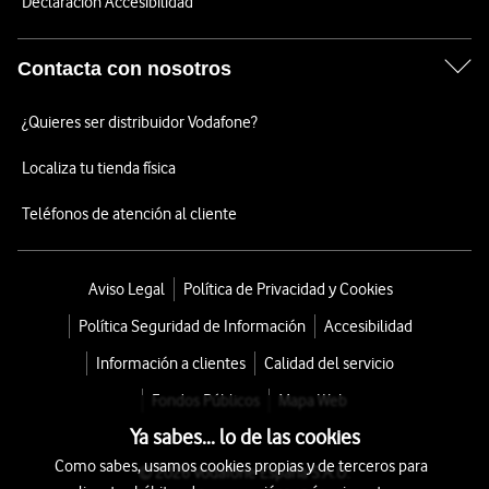
Declaración Accesibilidad
Contacta con nosotros
¿Quieres ser distribuidor Vodafone?
Localiza tu tienda física
Teléfonos de atención al cliente
Aviso Legal
Política de Privacidad y Cookies
Política Seguridad de Información
Accesibilidad
Información a clientes
Calidad del servicio
Fondos Públicos
Mapa Web
Ya sabes... lo de las cookies
Como sabes, usamos cookies propias y de terceros para
© 2026 Vodafone España S.A.U.