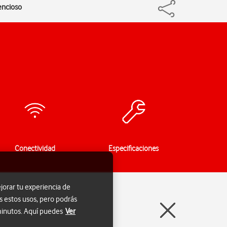
encioso
Conectividad
Especificaciones
jorar tu experiencia de
s estos usos, pero podrás
 minutos. Aquí puedes
Ver