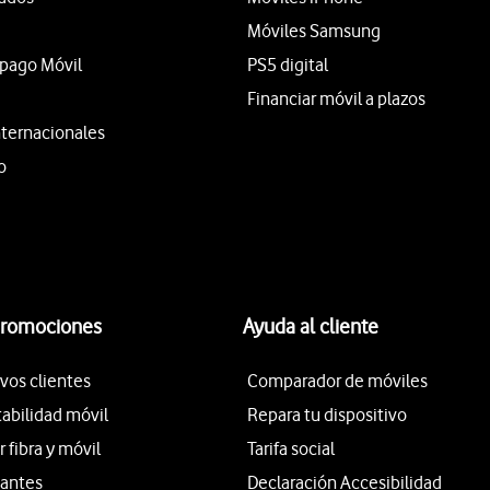
Móviles Samsung
epago Móvil
PS5 digital
Financiar móvil a plazos
nternacionales
o
promociones
Ayuda al cliente
vos clientes
Comparador de móviles
tabilidad móvil
Repara tu dispositivo
fibra y móvil
Tarifa social
iantes
Declaración Accesibilidad