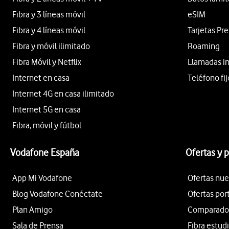
Fibra y 3 líneas móvil
eSIM
Fibra y 4 líneas móvil
Tarjetas Pr
Fibra y móvil ilimitado
Roaming
Fibra Móvil y Netflix
Llamadas i
Internet en casa
Teléfono fij
Internet 4G en casa ilimitado
Internet 5G en casa
Fibra, móvil y fútbol
Vodafone España
Ofertas y 
App Mi Vodafone
Ofertas nue
Blog Vodafone Conéctate
Ofertas por
Plan Amigo
Comparador 
Sala de Prensa
Fibra estud