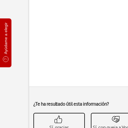
Ayúdame a elegir
¿Te ha resultado útil esta información?
Sí, gracias
Sí, con queja a V