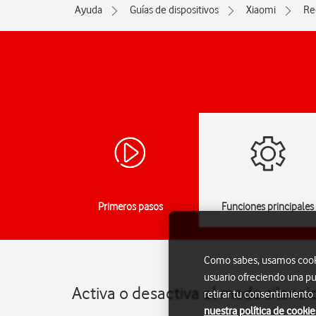
Ayuda
Guías de dispositivos
Xiaomi
Re
Primeros pasos
Funciones principales
Como sabes, usamos cookie
usuario ofreciendo una pu
Activa o desactiva el modo silenc
retirar tu consentimiento
nuestra política de cookie