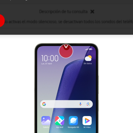
Descripción de tu consulta
ndo activas el modo silencioso, se desactivan todos los sonidos del teléf