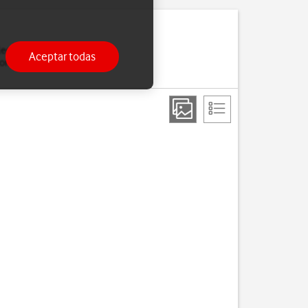
leccionar una red
Aceptar todas
nexión si sales del área