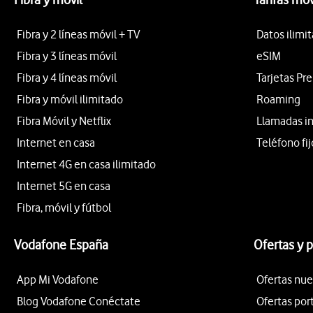
Fibra y 2 líneas móvil + TV
Datos ilimi
Fibra y 3 líneas móvil
eSIM
Fibra y 4 líneas móvil
Tarjetas Pr
Fibra y móvil ilimitado
Roaming
Fibra Móvil y Netflix
Llamadas i
Internet en casa
Teléfono fij
Internet 4G en casa ilimitado
Internet 5G en casa
Fibra, móvil y fútbol
Vodafone España
Ofertas y 
App Mi Vodafone
Ofertas nue
Blog Vodafone Conéctate
Ofertas por