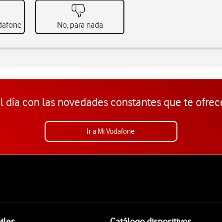
odafone
No, para nada
l día con las novedades constantes que te ofrec
Ir a Mi Vodafone
iles
Catálogo dispositivos