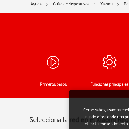
Ayuda
Guías de dispositivos
Xiaomi
Re
Primeros pasos
Funciones principales
Como sabes, usamos cookie
usuario ofreciendo una pu
Selecciona la red en el Xiaomi Re
retirar tu consentimiento