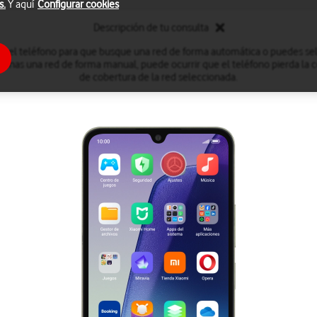
s.
Y aquí
Configurar cookies
Descripción de tu consulta
r el teléfono para que busque una red de forma automática o puedes se
onas una red de forma manual, puede ocurrir que el teléfono pierda la co
de cobertura de la red seleccionada.