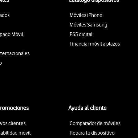
tados
Móviles iPhone
Móviles Samsung
epago Móvil
PS5 digital
Financiar móvil a plazos
nternacionales
o
promociones
Ayuda al cliente
vos clientes
Comparador de móviles
tabilidad móvil
Repara tu dispositivo