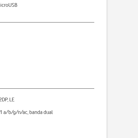
microUSB
A2DP, LE
1 a/b/g/n/ac, banda dual