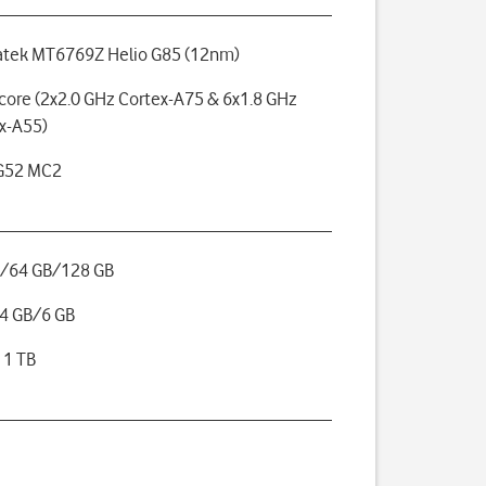
tek MT6769Z Helio G85 (12nm)
core (2x2.0 GHz Cortex-A75 & 6x1.8 GHz
x-A55)
-G52 MC2
B/64 GB/128 GB
4 GB/6 GB
 1 TB