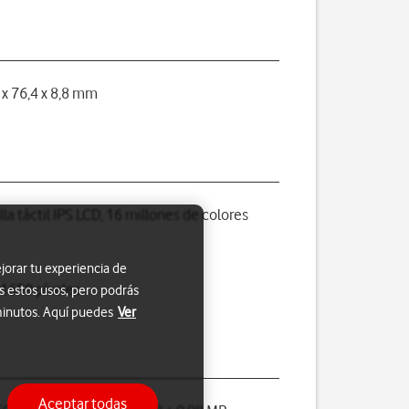
 x 76,4 x 8,8 mm
lla táctil IPS LCD, 16 millones de colores
jorar tu experiencia de
 1650 píxeles
s estos usos, pero podrás
 minutos. Aquí puedes
Ver
Aceptar todas