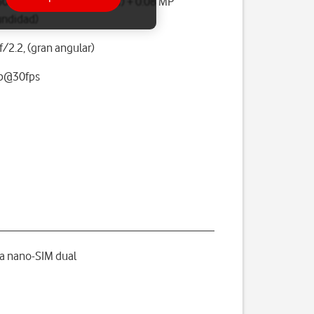
50 MP, f/1.8, (gran angular) + 0.08 MP
undidad)
f/2.2, (gran angular)
p@30fps
o
ta nano-SIM dual