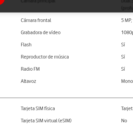
Cámara principal
Dual 
(prof
Cámara frontal
5 MP, 
Grabadora de vídeo
1080
Flash
Sí
Reproductor de música
Sí
Radio FM
Sí
Altavoz
Mon
Tarjeta SIM física
Tarje
Tarjeta SIM virtual (eSIM)
No