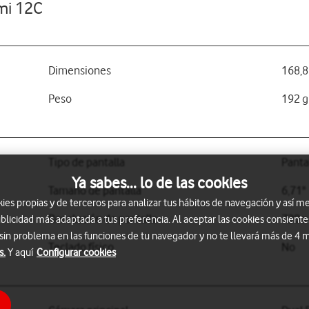
mi 12C
Dimensiones
168,8
Peso
192 g
Tipo de pantalla
Panta
Ya sabes... lo de las cookies
Tamaño de pantalla
6,71"
s propias y de terceros para analizar tus hábitos de navegación y así me
Resolución de pantalla
720 x
blicidad más adaptada a tus preferencia. Al aceptar las cookies consiente
 sin problema en las funciones de tu navegador y no te llevará más de 4
Teclado físico
No
s.
Y aquí
Configurar cookies