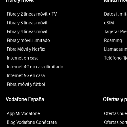
Fibra y 2 líneas móvil + TV
Datos ilimi
Fibra y 3 líneas móvil
eSIM
Fibra y 4 líneas móvil
Tarjetas Pr
Fibra y móvil ilimitado
Roaming
Fibra Móvil y Netflix
Llamadas i
Internet en casa
Teléfono fij
Internet 4G en casa ilimitado
Internet 5G en casa
Fibra, móvil y fútbol
Vodafone España
Ofertas y 
App Mi Vodafone
Ofertas nue
Blog Vodafone Conéctate
Ofertas por