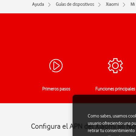
Ayuda
Guías de dispositivos
Xiaomi
Mi
Primeros pasos
Funciones principales
Como sabes, usamos cookie
usuario ofreciendo una pu
Configura el APN del Xiaomi Mi Not
retirar tu consentimiento