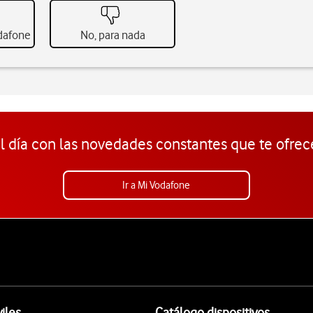
odafone
No, para nada
l día con las novedades constantes que te ofrec
Ir a Mi Vodafone
iles
Catálogo dispositivos