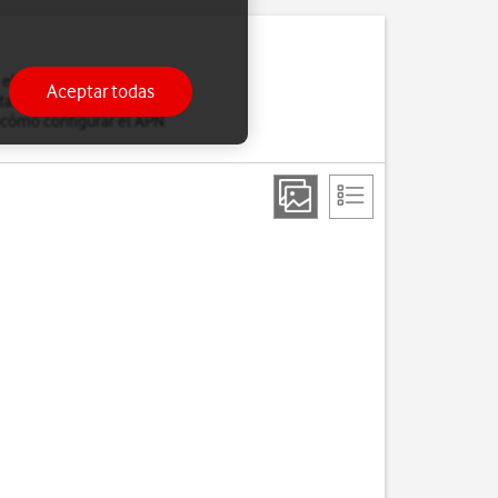
 el navegador, recibes
Aceptar todas
tarjeta SIM. Si una vez
 cómo configurar el APN