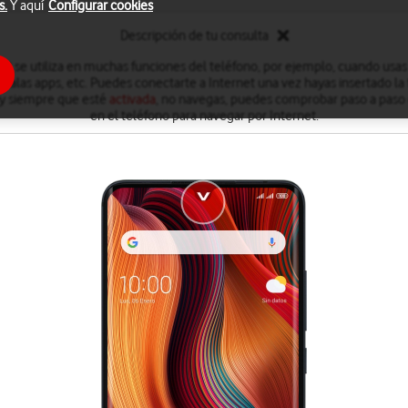
s.
Y aquí
Configurar cookies
Descripción de tu consulta
et se utiliza en muchas funciones del teléfono, por ejemplo, cuando usas
stalas apps, etc. Puedes conectarte a Internet una vez hayas insertado la 
, y siempre que esté
activada
, no navegas, puedes comprobar paso a paso
en el teléfono para navegar por Internet.