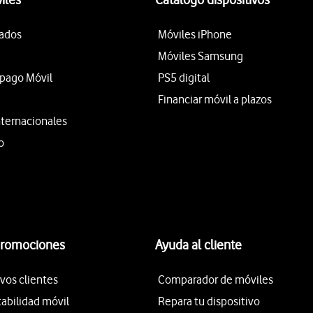
tados
Móviles iPhone
Móviles Samsung
epago Móvil
PS5 digital
Financiar móvil a plazos
nternacionales
o
promociones
Ayuda al cliente
vos clientes
Comparador de móviles
tabilidad móvil
Repara tu dispositivo