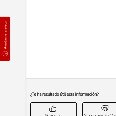
Ayúdame a elegir
¿Te ha resultado útil esta información?
Sí, gracias
Sí, con queja a V