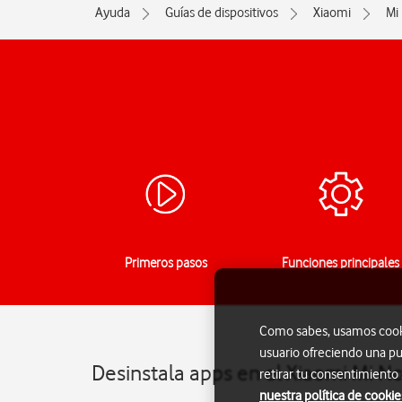
Ayuda
Guías de dispositivos
Xiaomi
Mi
Primeros pasos
Funciones principales
Como sabes, usamos cookie
usuario ofreciendo una pu
Desinstala apps en el Xiaomi Mi N
retirar tu consentimiento
nuestra política de cookie