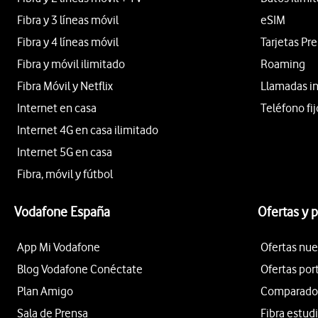
Fibra y 3 líneas móvil
eSIM
Fibra y 4 líneas móvil
Tarjetas Pr
Fibra y móvil ilimitado
Roaming
Fibra Móvil y Netflix
Llamadas i
Internet en casa
Teléfono fij
Internet 4G en casa ilimitado
Internet 5G en casa
Fibra, móvil y fútbol
Vodafone España
Ofertas y 
App Mi Vodafone
Ofertas nue
Blog Vodafone Conéctate
Ofertas por
Plan Amigo
Comparador 
Sala de Prensa
Fibra estud