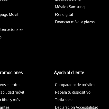
Móviles Samsung
epago Móvil
PS5 digital
Financiar móvil a plazos
nternacionales
o
promociones
Ayuda al cliente
vos clientes
Comparador de móviles
tabilidad móvil
Repara tu dispositivo
fibra y móvil
Tarifa social
iantes
Declaración Accesibilidad