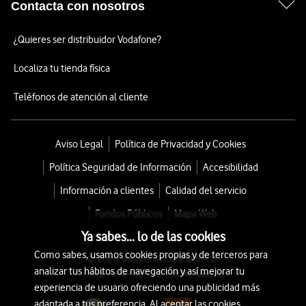
Contacta con nosotros
¿Quieres ser distribuidor Vodafone?
Localiza tu tienda física
Teléfonos de atención al cliente
Aviso Legal
Política de Privacidad y Cookies
Política Seguridad de Información
Accesibilidad
Información a clientes
Calidad del servicio
Fondos Públicos
Mapa Web
Ya sabes... lo de las cookies
Como sabes, usamos cookies propias y de terceros para
© 2026 Vodafone España S.A.U.
analizar tus hábitos de navegación y así mejorar tu
Avda. América 115, 28042 Madrid
experiencia de usuario ofreciendo una publicidad más
adaptada a tus preferencia. Al aceptar las cookies