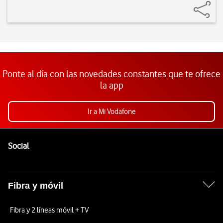
Ponte al día con las novedades constantes que te ofrece
la app
Ir a Mi Vodafone
Pie de página de Vodafone
Enlaces a las redes sociales de Vodafone
Social
Fibra y móvil
Fibra y 2 líneas móvil + TV