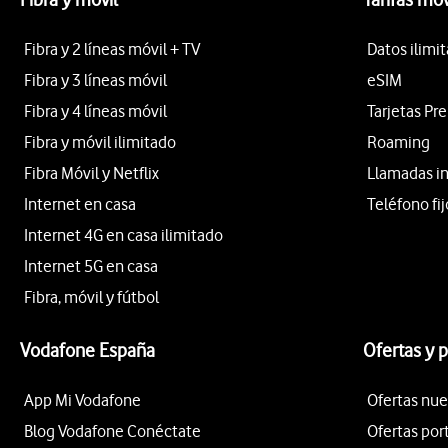
Fibra y 2 líneas móvil + TV
Datos ilimi
Fibra y 3 líneas móvil
eSIM
Fibra y 4 líneas móvil
Tarjetas Pr
Fibra y móvil ilimitado
Roaming
Fibra Móvil y Netflix
Llamadas i
Internet en casa
Teléfono fij
Internet 4G en casa ilimitado
Internet 5G en casa
Fibra, móvil y fútbol
Vodafone España
Ofertas y 
App Mi Vodafone
Ofertas nue
Blog Vodafone Conéctate
Ofertas por