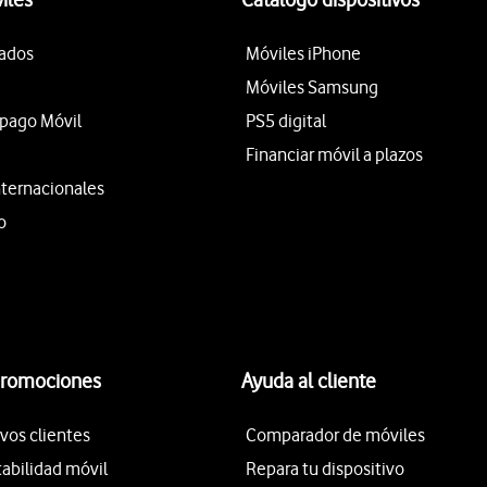
tados
Móviles iPhone
Móviles Samsung
epago Móvil
PS5 digital
Financiar móvil a plazos
nternacionales
o
promociones
Ayuda al cliente
vos clientes
Comparador de móviles
tabilidad móvil
Repara tu dispositivo