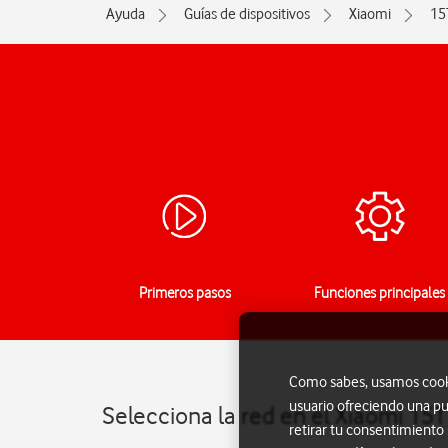
Ayuda
Guías de dispositivos
Xiaomi
15
Primeros pasos
Funciones principales
Como sabes, usamos cookie
usuario ofreciendo una pu
Selecciona la red en el Xiaomi 15
retirar tu consentimiento