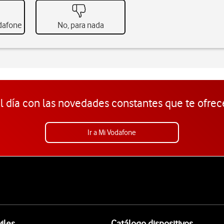
odafone
No, para nada
l día con las novedades constantes que te ofrec
Ir a Mi Vodafone
iles
Catálogo dispositivos