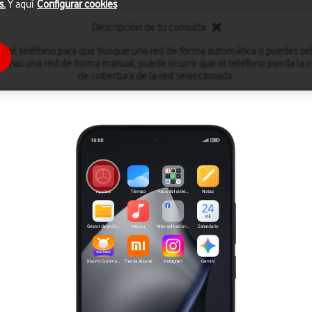
s.
Y aquí
Configurar cookies
Descripción de tu consulta
r el teléfono para que busque una red de forma automática o puedes se
onas una red de forma manual, puede ocurrir que el teléfono pierda la co
de cobertura de la red seleccionada.