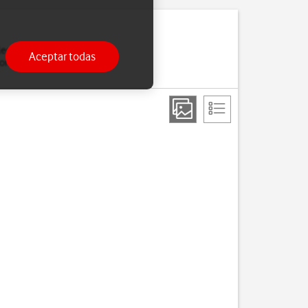
leccionar una red
Aceptar todas
nexión si sales del área