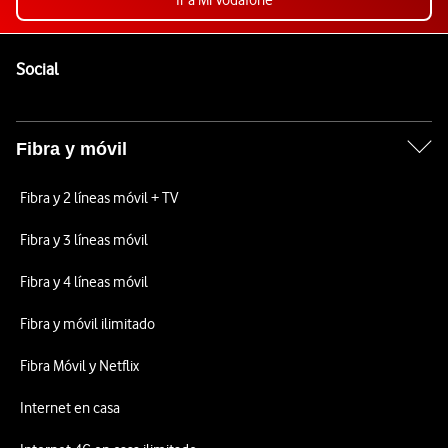
Ir a Mi Vodafone
Pie de página de Vodafone
Enlaces a las redes sociales de Vodafone
Social
Fibra y móvil
Fibra y 2 líneas móvil + TV
Fibra y 3 líneas móvil
Fibra y 4 líneas móvil
Fibra y móvil ilimitado
Fibra Móvil y Netflix
Internet en casa