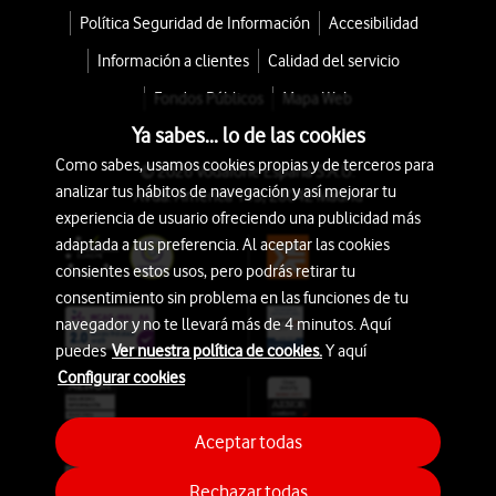
Política Seguridad de Información
Accesibilidad
Información a clientes
Calidad del servicio
Fondos Públicos
Mapa Web
Ya sabes... lo de las cookies
Como sabes, usamos cookies propias y de terceros para
© 2026 Vodafone España S.A.U.
analizar tus hábitos de navegación y así mejorar tu
Avda. América 115, 28042 Madrid
experiencia de usuario ofreciendo una publicidad más
adaptada a tus preferencia. Al aceptar las cookies
consientes estos usos, pero podrás retirar tu
consentimiento sin problema en las funciones de tu
navegador y no te llevará más de 4 minutos. Aquí
puedes
Ver nuestra política de cookies.
Y aquí
Configurar cookies
Aceptar todas
Rechazar todas