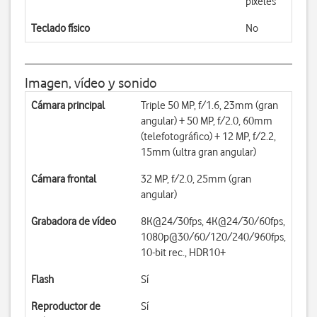
píxeles
Teclado físico
No
Imagen, vídeo y sonido
Cámara principal
Triple 50 MP, f/1.6, 23mm (gran
angular) + 50 MP, f/2.0, 60mm
(telefotográfico) + 12 MP, f/2.2,
15mm (ultra gran angular)
Cámara frontal
32 MP, f/2.0, 25mm (gran
angular)
Grabadora de vídeo
8K@24/30fps, 4K@24/30/60fps,
1080p@30/60/120/240/960fps,
10-bit rec., HDR10+
Flash
Sí
Reproductor de
Sí