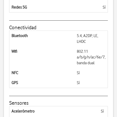
Redes 5G
Sí
Conectividad
Bluetooth
5.4, A2DP, LE,
LHDC
Wifi
802.11
a/b/g/n/ac/6e/7,
banda dual
NFC
Sí
GPS
Sí
Sensores
Acelerómetro
Sí