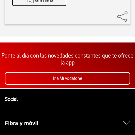
No, para nada
Ponte al día con las novedades constantes que te ofrece
la app
Ir a Mi Vodafone
Pie de página de Vodafone
Enlaces a las redes sociales de Vodafone
Social
Fibra y móvil