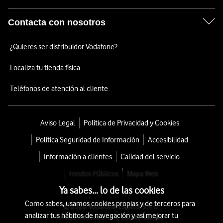
Contacta con nosotros
¿Quieres ser distribuidor Vodafone?
Localiza tu tienda física
Teléfonos de atención al cliente
Aviso Legal
Política de Privacidad y Cookies
Política Seguridad de Información
Accesibilidad
Información a clientes
Calidad del servicio
Fondos Públicos
Mapa Web
Ya sabes... lo de las cookies
Como sabes, usamos cookies propias y de terceros para
© 2026 Vodafone España S.A.U.
analizar tus hábitos de navegación y así mejorar tu
Avda. América 115, 28042 Madrid