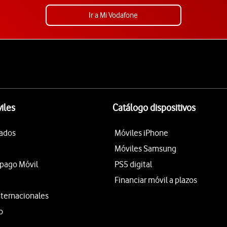
Ir a Mi Vodafone
iles
Catálogo dispositivos
tados
Móviles iPhone
Móviles Samsung
epago Móvil
PS5 digital
Financiar móvil a plazos
nternacionales
o