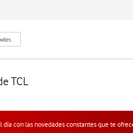
viles
 de TCL
l día con las novedades constantes que te ofrec