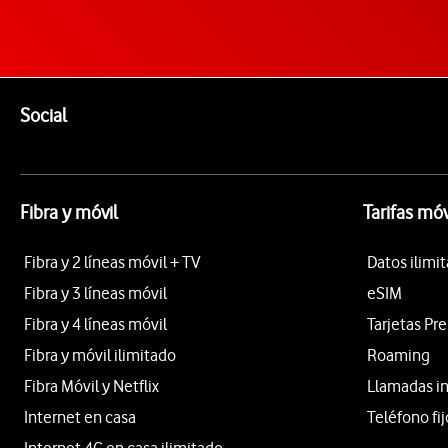
Pie de página de Vodafone
Enlaces a las redes sociales de Vodafone
Social
Fibra y móvil
Tarifas móv
Fibra y 2 líneas móvil + TV
Datos ilimi
Fibra y 3 líneas móvil
eSIM
Fibra y 4 líneas móvil
Tarjetas Pr
Fibra y móvil ilimitado
Roaming
Fibra Móvil y Netflix
Llamadas i
Internet en casa
Teléfono fij