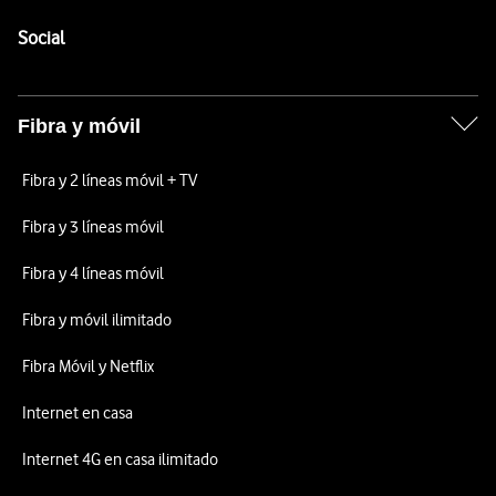
Pie de página de Vodafone
Enlaces a las redes sociales de Vodafone
Social
Fibra y móvil
Fibra y 2 líneas móvil + TV
Fibra y 3 líneas móvil
Fibra y 4 líneas móvil
Fibra y móvil ilimitado
Fibra Móvil y Netflix
Internet en casa
Internet 4G en casa ilimitado