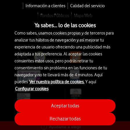
Información a clientes
Calidad del servicio
Fondos Públicos
Mapa Web
Ya sabes... lo de las cookies
Como sabes, usamos cookies propias y de terceros para
© 2026 Vodafone España S.A.U.
analizar tus hábitos de navegación y así mejorar tu
Avda. América 115, 28042 Madrid
experiencia de usuario ofreciendo una publicidad más
adaptada a tus preferencia. Al aceptar las cookies
consientes estos usos, pero podrás retirar tu
consentimiento sin problema en las funciones de tu
navegador y no te llevará más de 4 minutos. Aquí
puedes
Ver nuestra política de cookies.
Y aquí
Configurar cookies
Aceptar todas
Rechazar todas
Ayúdame a elegir