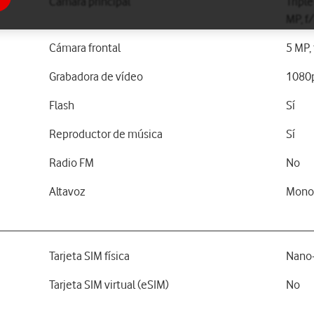
Cámara principal
Tripl
MP, f/
Cámara frontal
5 MP,
Grabadora de vídeo
1080
Flash
Sí
Reproductor de música
Sí
Radio FM
No
Altavoz
Mon
Tarjeta SIM física
Nano-
Tarjeta SIM virtual (eSIM)
No