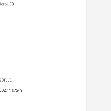
microUSB
A2DP, LE
 802.11 b/g/n