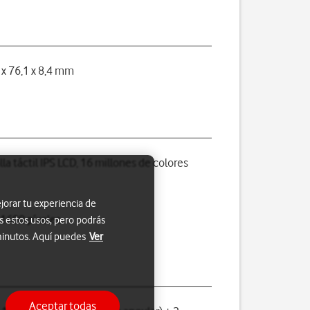
 x 76,1 x 8,4 mm
lla táctil IPS LCD, 16 millones de colores
jorar tu experiencia de
 1600 píxeles
s estos usos, pero podrás
 minutos. Aquí puedes
Ver
Aceptar todas