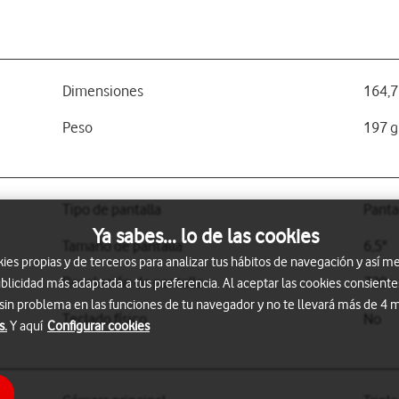
1
Dimensiones
164,7
Peso
197 g
Tipo de pantalla
Panta
Ya sabes... lo de las cookies
Tamaño de pantalla
6,5"
s propias y de terceros para analizar tus hábitos de navegación y así me
Resolución de pantalla
720 x
blicidad más adaptada a tus preferencia. Al aceptar las cookies consiente
 sin problema en las funciones de tu navegador y no te llevará más de 4
Teclado físico
No
s.
Y aquí
Configurar cookies