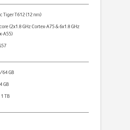
c Tiger T612 (12 nm)
core (2x1.8 GHz Cortex-A75 & 6x1.8 GHz
x-A55)
G57
B/64 GB
4 GB
 1 TB