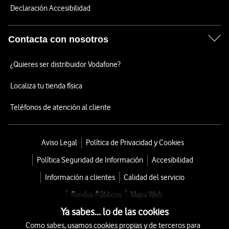
Declaración Accesibilidad
Contacta con nosotros
¿Quieres ser distribuidor Vodafone?
Localiza tu tienda física
Teléfonos de atención al cliente
Aviso Legal
Política de Privacidad y Cookies
Política Seguridad de Información
Accesibilidad
Información a clientes
Calidad del servicio
Fondos Públicos
Mapa Web
Ya sabes... lo de las cookies
Como sabes, usamos cookies propias y de terceros para
© 2026 Vodafone España S.A.U.