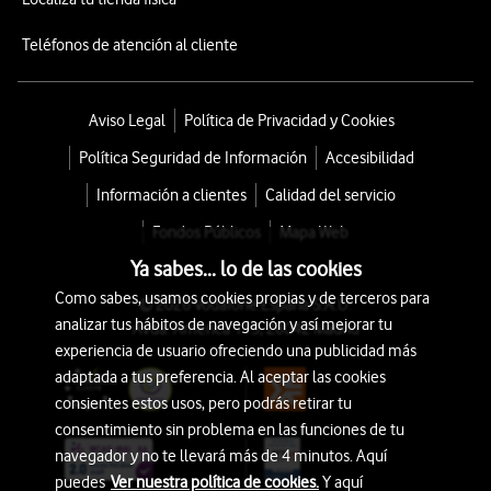
Teléfonos de atención al cliente
Aviso Legal
Política de Privacidad y Cookies
Política Seguridad de Información
Accesibilidad
Información a clientes
Calidad del servicio
Fondos Públicos
Mapa Web
Ya sabes... lo de las cookies
Como sabes, usamos cookies propias y de terceros para
© 2026 Vodafone España S.A.U.
analizar tus hábitos de navegación y así mejorar tu
Avda. América 115, 28042 Madrid
experiencia de usuario ofreciendo una publicidad más
adaptada a tus preferencia. Al aceptar las cookies
consientes estos usos, pero podrás retirar tu
consentimiento sin problema en las funciones de tu
navegador y no te llevará más de 4 minutos. Aquí
puedes
Ver nuestra política de cookies.
Y aquí