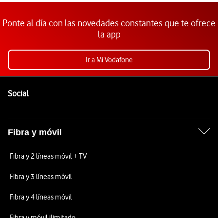
Ponte al día con las novedades constantes que te ofrece
la app
Ir a Mi Vodafone
Pie de página de Vodafone
Enlaces a las redes sociales de Vodafone
Social
Fibra y móvil
Fibra y 2 líneas móvil + TV
Fibra y 3 líneas móvil
Fibra y 4 líneas móvil
Fibra y móvil ilimitado