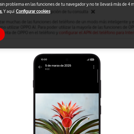
 sin problema en las funciones de tu navegador y no te llevará más de 4
s.
Y aquí
Configurar cookies
Descripción de tu consulta
izar muchas de las funciones del teléfono de un modo más inteligente y e
 utilizar OPPO AI. Para poder utilizar la mayoría de las funciones de OP
cuenta de OPPO en el teléfono y
configurar el APN del teléfono para Inte