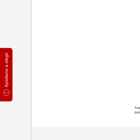
Ayúdame a elegir
Pue
que