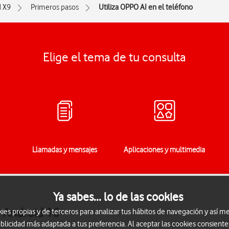
d X9
Primeros pasos
Utiliza OPPO AI en el teléfono
Elige el tema de tu consulta
Llamadas y mensajes
Aplicaciones y multimedia
Ya sabes... lo de las cookies
9 Android 16
s propias y de terceros para analizar tus hábitos de navegación y así me
blicidad más adaptada a tus preferencia. Al aceptar las cookies consiente