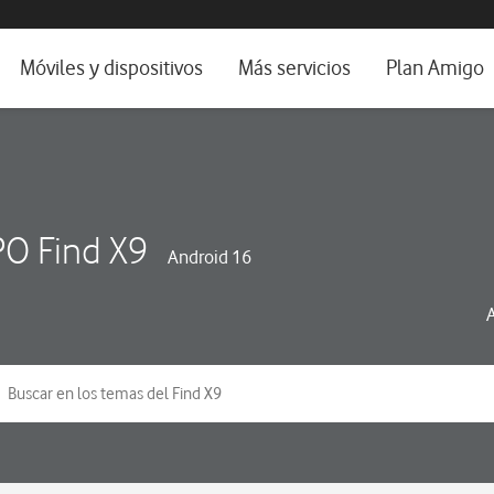
da e idioma
Móviles y dispositivos
Más servicios
Plan Amigo
fone TV
Móviles
Alianza Vodafone e Iberdrola
il 5G
Imagen y Sonido
Servicios avanzados
tura
Ver todos
O Find X9
Android 16
dencias