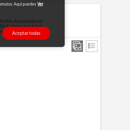
 minutos. Aquí puedes
Ver
fectivo. Aquí puedes ver
PO AI, tienes que activar
rnet
.
Aceptar todas