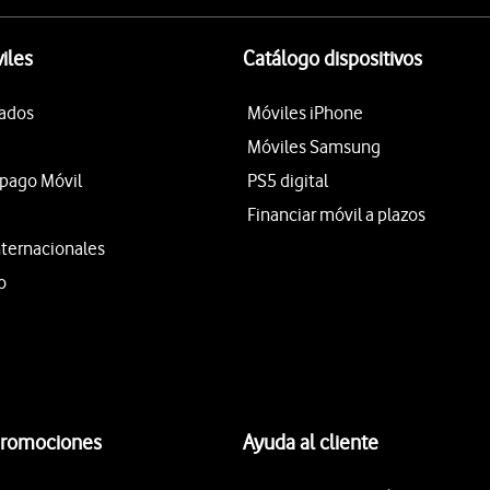
iles
Catálogo dispositivos
tados
Móviles iPhone
Móviles Samsung
epago Móvil
PS5 digital
Financiar móvil a plazos
nternacionales
o
promociones
Ayuda al cliente