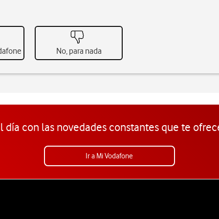
odafone
No, para nada
l día con las novedades constantes que te ofrec
Ir a Mi Vodafone