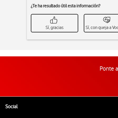
¿Te ha resultado útil esta información?
Sí, gracias
Sí, con queja a V
Ponte a
Pie de página de Vodafone
Enlaces a las redes sociales de Vodafone
Social