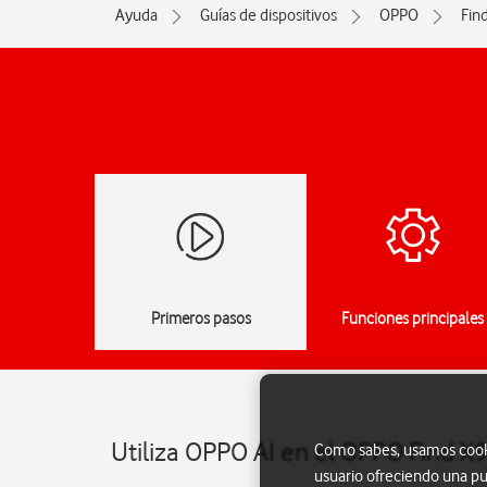
Ayuda
Guías de dispositivos
OPPO
Fin
Primeros pasos
Funciones principales
Utiliza OPPO AI en el OPPO Find X
Como sabes, usamos cookie
usuario ofreciendo una pu