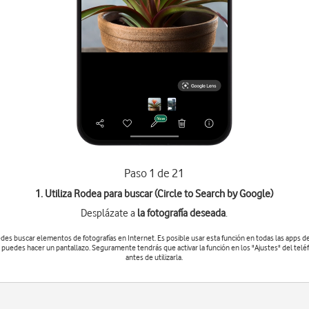
Paso 1 de 21
1. Utiliza Rodea para buscar (Circle to Search by Google)
Desplázate a
la fotografía deseada
.
des buscar elementos de fotografías en Internet. Es posible usar esta función en todas las apps de
 puedes hacer un pantallazo. Seguramente tendrás que activar la función en los "Ajustes" del telé
antes de utilizarla.