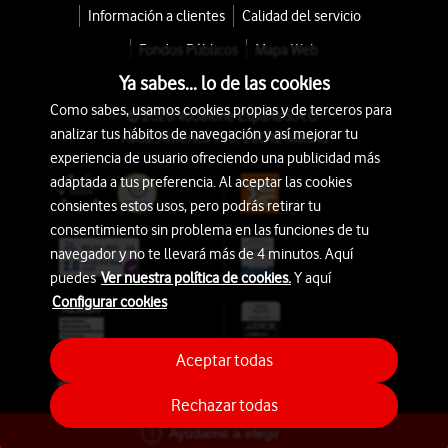
Información a clientes
Calidad del servicio
Fondos Públicos
Mapa Web
Ya sabes... lo de las cookies
Como sabes, usamos cookies propias y de terceros para
© 2026 Vodafone España S.A.U.
analizar tus hábitos de navegación y así mejorar tu
Avda. América 115, 28042 Madrid
experiencia de usuario ofreciendo una publicidad más
adaptada a tus preferencia. Al aceptar las cookies
consientes estos usos, pero podrás retirar tu
consentimiento sin problema en las funciones de tu
navegador y no te llevará más de 4 minutos. Aquí
puedes
Ver nuestra política de cookies.
Y aquí
Configurar cookies
Aceptar todas
Rechazar todas
Ayúdame a elegir