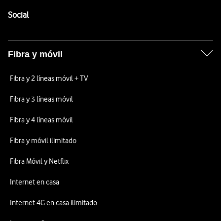
Pie de página de Vodafone
Enlaces a las redes sociales de Vodafone
Social
Fibra y móvil
Fibra y 2 líneas móvil + TV
Fibra y 3 líneas móvil
Fibra y 4 líneas móvil
Fibra y móvil ilimitado
Fibra Móvil y Netflix
Internet en casa
Internet 4G en casa ilimitado