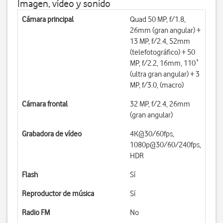
Imagen, vídeo y sonido
Cámara principal
Quad 50 MP, f/1.8,
26mm (gran angular) +
13 MP, f/2.4, 52mm
(telefotográfico) + 50
MP, f/2.2, 16mm, 110˚
(ultra gran angular) + 3
MP, f/3.0, (macro)
Cámara frontal
32 MP, f/2.4, 26mm
(gran angular)
Grabadora de vídeo
4K@30/60fps,
1080p@30/60/240fps,
HDR
Flash
Sí
Reproductor de música
Sí
Radio FM
No