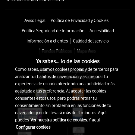
Aviso Legal
Política de Privacidad y Cookies
Política Seguridad de Información
Accesibilidad
Información a clientes
Calidad del servicio
Fondos Públicos
Mapa Web
Ya sabes... lo de las cookies
Como sabes, usamos cookies propias y de terceros para
© 2026 Vodafone España S.A.U.
analizar tus hábitos de navegación y así mejorar tu
Avda. América 115, 28042 Madrid
experiencia de usuario ofreciendo una publicidad más
adaptada a tus preferencia. Al aceptar las cookies
consientes estos usos, pero podrás retirar tu
consentimiento sin problema en las funciones de tu
navegador y no te llevará más de 4 minutos. Aquí
puedes
Ver nuestra política de cookies.
Y aquí
Configurar cookies