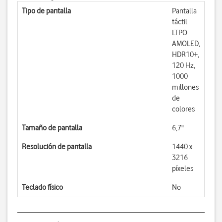
Tipo de pantalla
Pantalla
táctil
LTPO
AMOLED,
HDR10+,
120 Hz,
1000
millones
de
colores
Tamaño de pantalla
6,7"
Resolución de pantalla
1440 x
3216
píxeles
Teclado físico
No