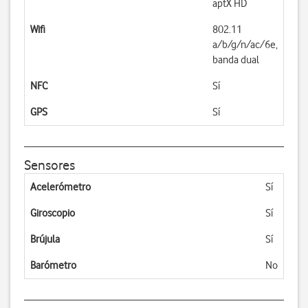
aptX HD
Wifi
802.11
a/b/g/n/ac/6e,
banda dual
NFC
Sí
GPS
Sí
Sensores
Acelerómetro
Sí
Giroscopio
Sí
Brújula
Sí
Barómetro
No