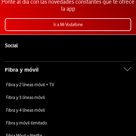
Ponte al día con las novedades constantes que te ofrece
la app
Ir a Mi Vodafone
Pie de página de Vodafone
Enlaces a las redes sociales de Vodafone
Social
Fibra y móvil
Fibra y 2 líneas móvil + TV
Fibra y 3 líneas móvil
Fibra y 4 líneas móvil
Fibra y móvil ilimitado
Fibra Móvil y Netflix