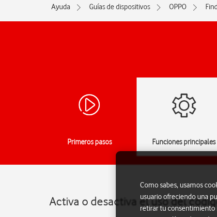
Ayuda
Guías de dispositivos
OPPO
Fin
Primeros pasos
Funciones principales
Como sabes, usamos cookie
usuario ofreciendo una pu
Activa o desactiva el uso del cód
retirar tu consentimiento