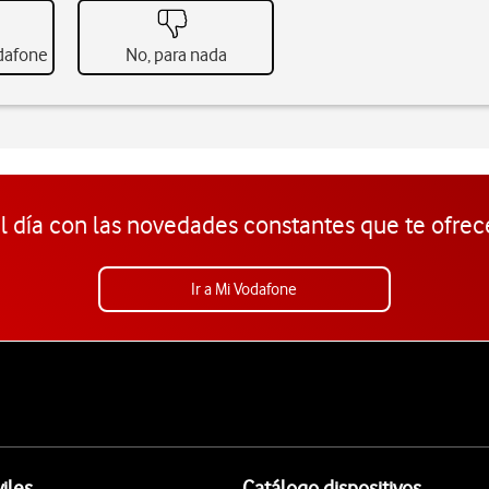
odafone
No, para nada
l día con las novedades constantes que te ofrec
Ir a Mi Vodafone
iles
Catálogo dispositivos