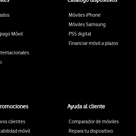
tados
Móviles iPhone
Móviles Samsung
epago Móvil
PS5 digital
Financiar móvil a plazos
nternacionales
o
promociones
Ayuda al cliente
vos clientes
Comparador de móviles
tabilidad móvil
Repara tu dispositivo