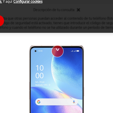
s.
Y aquí
Configurar cookies
Descripción de tu consulta
evita que otras personas puedan acceder al contenido de tu teléfono (fotog
código de seguridad está activado, tienes que introducir el código de seg
éfono y cuando el teléfono no se ha utilizado durante un período de ti