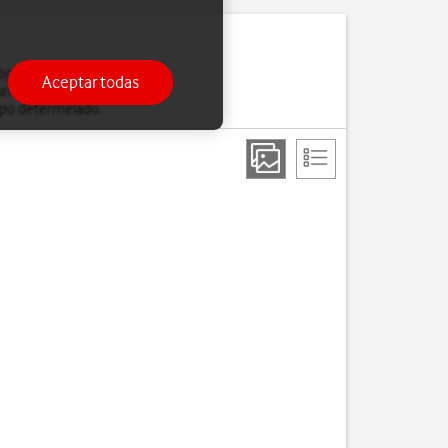
rafías, mensajes, etc.).
Aceptar todas
uridad cada vez que
empo determinado.