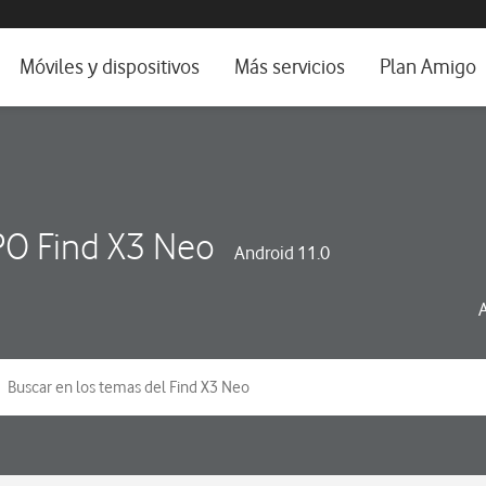
da e idioma
Móviles y dispositivos
Más servicios
Plan Amigo
fone TV
Móviles
Alianza Vodafone e Iberdrola
il 5G
Imagen y Sonido
Servicios avanzados
tura
Ver todos
O Find X3 Neo
Android 11.0
dencias