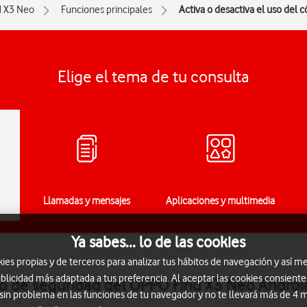
d X3 Neo
Funciones principales
Activa o desactiva el uso del 
Elige el tema de tu consulta
Llamadas y mensajes
Aplicaciones y multimedia
Ya sabes... lo de las cookies
s propias y de terceros para analizar tus hábitos de navegación y así me
blicidad más adaptada a tus preferencia. Al aceptar las cookies consiente
igo de seguridad del OPPO Find X3 Neo Androi
 sin problema en las funciones de tu navegador y no te llevará más de 4