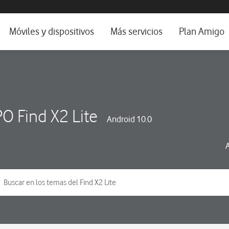
da e idioma
Móviles y dispositivos
Más servicios
Plan Amigo
fone TV
Móviles
Alianza Vodafone e Iberdrola
il 5G
Imagen y Sonido
Servicios avanzados
tura
Ver todos
O Find X2 Lite
Android 10.0
dencias