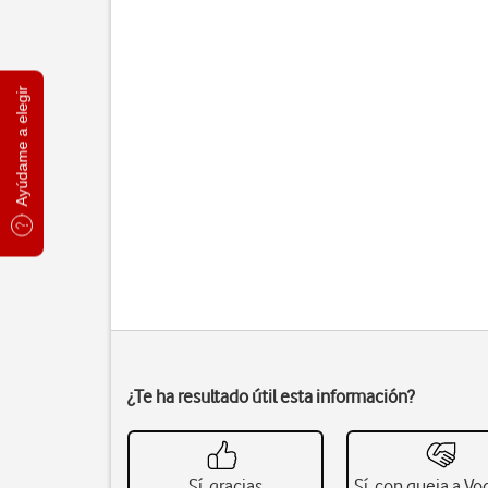
Ayúdame a elegir
¿Te ha resultado útil esta información?
Sí, gracias
Sí, con queja a V