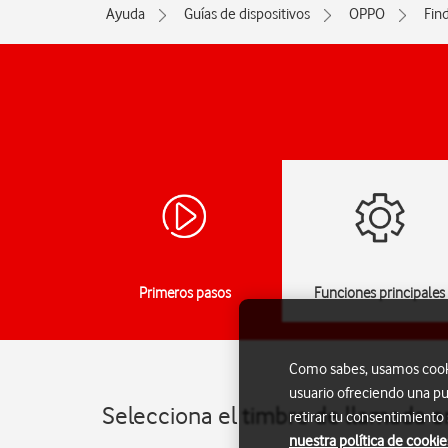
Ayuda
Guías de dispositivos
OPPO
Find
Primeros pasos
Funciones principales
Como sabes, usamos cookie
usuario ofreciendo una pu
Selecciona el timbre de llamada e
retirar tu consentimiento
nuestra política de cookie