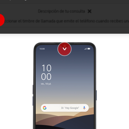
Descripción de tu consulta
leccionar el timbre de llamada que emite el teléfono cuando recibes un