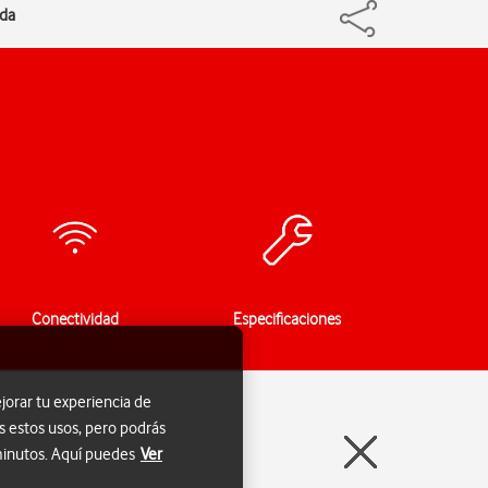
ada
Conectividad
Especificaciones
jorar tu experiencia de
s estos usos, pero podrás
 minutos. Aquí puedes
Ver