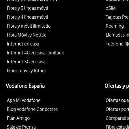
Fibra y 3 líneas móvil
eSIM
Fibra y 4 líneas móvil
Tarjetas Pr
Fibra y móvil ilimitado
Roaming
Fibra Móvil y Netflix
Llamadas i
Internet en casa
Teléfono fij
Internet 4G en casa ilimitado
Internet 5G en casa
Fibra, móvil y fútbol
Vodafone España
Ofertas y 
App Mi Vodafone
Ofertas nue
Blog Vodafone Conéctate
Ofertas por
Plan Amigo
Comparador 
Sala de Prensa
Fibra estud