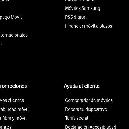
Móviles Samsung
epago Móvil
PS5 digital
Financiar móvil a plazos
nternacionales
o
promociones
Ayuda al cliente
vos clientes
Comparador de móviles
tabilidad móvil
Repara tu dispositivo
fibra y móvil
Tarifa social
iantes
Declaración Accesibilidad