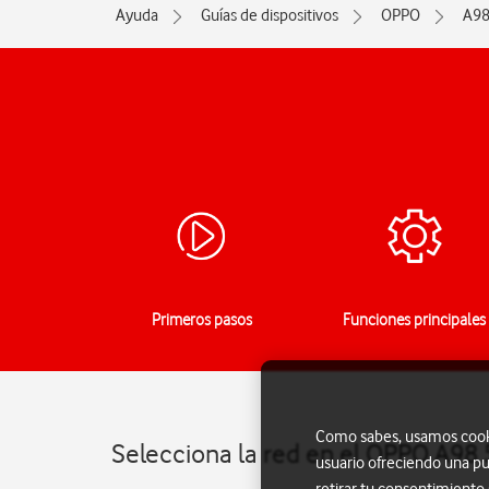
Ayuda
Guías de dispositivos
OPPO
A98
Primeros pasos
Funciones principales
Como sabes, usamos cookie
Selecciona la red en el OPPO A98
usuario ofreciendo una pu