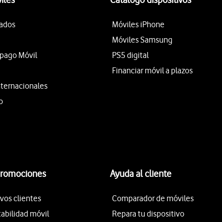
tados
Móviles iPhone
Móviles Samsung
epago Móvil
PS5 digital
Financiar móvil a plazos
nternacionales
o
promociones
Ayuda al cliente
vos clientes
Comparador de móviles
tabilidad móvil
Repara tu dispositivo