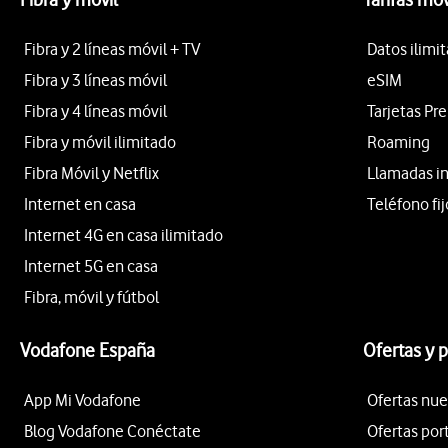
Fibra y 2 líneas móvil + TV
Datos ilimi
Fibra y 3 líneas móvil
eSIM
Fibra y 4 líneas móvil
Tarjetas Pr
Fibra y móvil ilimitado
Roaming
Fibra Móvil y Netflix
Llamadas i
Internet en casa
Teléfono fij
Internet 4G en casa ilimitado
Internet 5G en casa
Fibra, móvil y fútbol
Vodafone España
Ofertas y 
App Mi Vodafone
Ofertas nue
Blog Vodafone Conéctate
Ofertas por