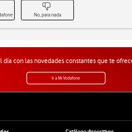
odafone
No, para nada
l día con las novedades constantes que te ofrec
Ir a Mi Vodafone
iles
Catálogo dispositivos