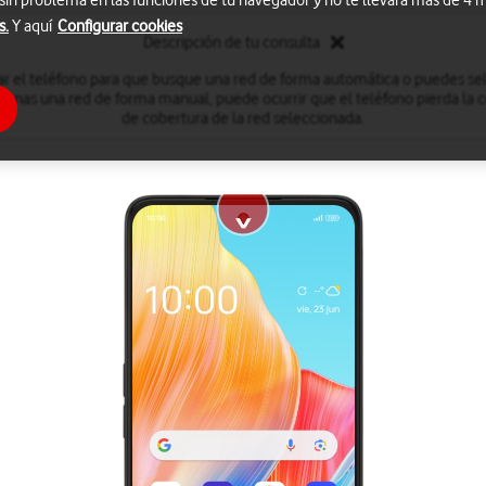
 sin problema en las funciones de tu navegador y no te llevará más de 4
s.
Y aquí
Configurar cookies
Descripción de tu consulta
r el teléfono para que busque una red de forma automática o puedes se
onas una red de forma manual, puede ocurrir que el teléfono pierda la co
de cobertura de la red seleccionada.