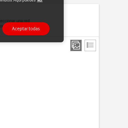
 minutos. Aquí puedes
Ver
leccionar una red
nexión si sales del área
Aceptar todas