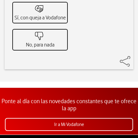
Sí, con queja a Vodafone
No, para nada
Ponte al día con las novedades constantes que te ofrece
la app
Ir a Mi Vodafone
Pie de página de Vodafone