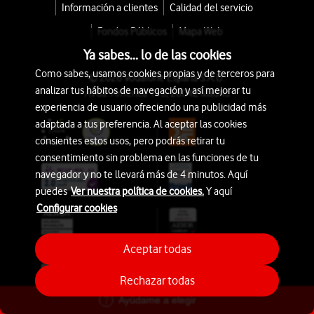
Información a clientes
Calidad del servicio
Fondos Públicos
Mapa Web
Ya sabes... lo de las cookies
Como sabes, usamos cookies propias y de terceros para
© 2026 Vodafone España S.A.U.
analizar tus hábitos de navegación y así mejorar tu
Avda. América 115, 28042 Madrid
experiencia de usuario ofreciendo una publicidad más
adaptada a tus preferencia. Al aceptar las cookies
consientes estos usos, pero podrás retirar tu
consentimiento sin problema en las funciones de tu
navegador y no te llevará más de 4 minutos. Aquí
puedes
Ver nuestra política de cookies.
Y aquí
Configurar cookies
Aceptar todas
Rechazar todas
Ayúdame a elegir