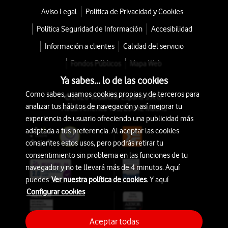
Aviso Legal
Política de Privacidad y Cookies
Política Seguridad de Información
Accesibilidad
Información a clientes
Calidad del servicio
Fondos Públicos
Mapa Web
Ya sabes... lo de las cookies
Como sabes, usamos cookies propias y de terceros para
© 2026 Vodafone España S.A.U.
analizar tus hábitos de navegación y así mejorar tu
Avda. América 115, 28042 Madrid
experiencia de usuario ofreciendo una publicidad más
adaptada a tus preferencia. Al aceptar las cookies
consientes estos usos, pero podrás retirar tu
consentimiento sin problema en las funciones de tu
navegador y no te llevará más de 4 minutos. Aquí
puedes
Ver nuestra política de cookies.
Y aquí
Configurar cookies
Aceptar todas