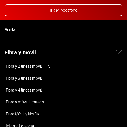
Ir a Mi Vodafone
Pie de página de Vodafone
Enlaces a las redes sociales de Vodafone
Social
Fibra y móvil
Fibra y 2 líneas móvil + TV
Fibra y 3 líneas móvil
Fibra y 4 líneas móvil
Fibra y móvil ilimitado
Fibra Móvil y Netflix
Internet en casa