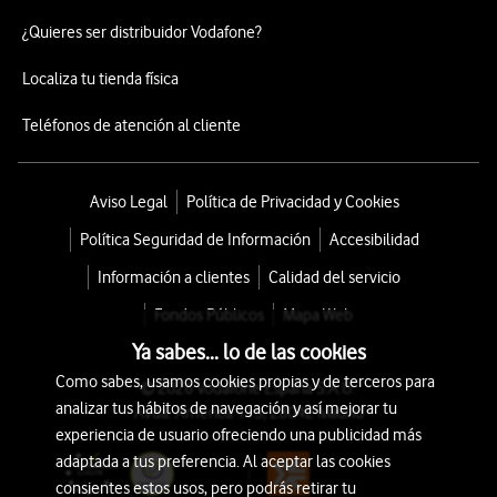
¿Quieres ser distribuidor Vodafone?
Localiza tu tienda física
Teléfonos de atención al cliente
Aviso Legal
Política de Privacidad y Cookies
Política Seguridad de Información
Accesibilidad
Información a clientes
Calidad del servicio
Fondos Públicos
Mapa Web
Ya sabes... lo de las cookies
Como sabes, usamos cookies propias y de terceros para
© 2026 Vodafone España S.A.U.
analizar tus hábitos de navegación y así mejorar tu
Avda. América 115, 28042 Madrid
experiencia de usuario ofreciendo una publicidad más
adaptada a tus preferencia. Al aceptar las cookies
consientes estos usos, pero podrás retirar tu