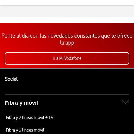
Ponte al día con las novedades constantes que te ofrece
la app
Ir a Mi Vodafone
Pie de página de Vodafone
Enlaces a las redes sociales de Vodafone
Social
Fibra y móvil
Fibra y 2 líneas móvil + TV
Fibra y 3 líneas móvil