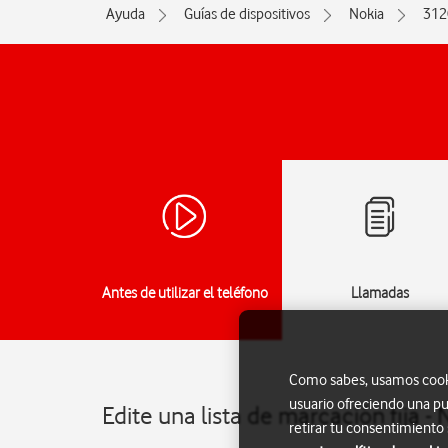
Ayuda
Guías de dispositivos
Nokia
312
Antes de utilizar el teléfono
Llamadas
Como sabes, usamos cookie
usuario ofreciendo una pu
Edite una lista de marcación fija -
retirar tu consentimiento