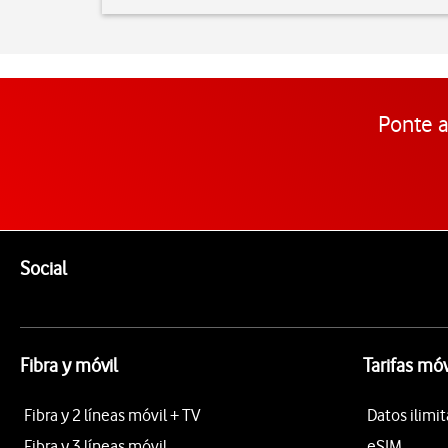
Ponte a
Pie de página de Vodafone
Enlaces a las redes sociales de Vodafone
Social
Fibra y móvil
Tarifas móv
Fibra y 2 líneas móvil + TV
Datos ilimi
Fibra y 3 líneas móvil
eSIM