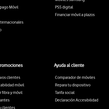
epago Móvil
PS5 digital
Financiar móvil a plazos
nternacionales
o
promociones
Ayuda al cliente
vos clientes
Comparador de móviles
tabilidad móvil
Repara tu dispositivo
fibra y móvil
Tarifa social
iantes
Declaración Accesibilidad
a clientes