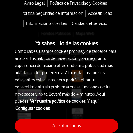
Aviso Legal
Política de Privacidad y Cookies
Política Seguridad de Información
Accesibilidad
Información a clientes
Calidad del servicio
Fondos Públicos
Mapa Web
Ya sabes... lo de las cookies
Como sabes, usamos cookies propias y de terceros para
© 2026 Vodafone España S.A.U.
analizar tus hábitos de navegación y así mejorar tu
Avda. América 115, 28042 Madrid
experiencia de usuario ofreciendo una publicidad más
adaptada a tus preferencia. Al aceptar las cookies
consientes estos usos, pero podrás retirar tu
consentimiento sin problema en las funciones de tu
navegador y no te llevará más de 4 minutos. Aquí
puedes
Ver nuestra política de cookies.
Y aquí
Configurar cookies
Aceptar todas