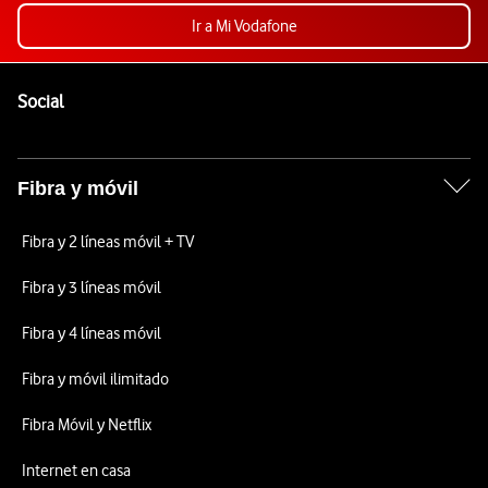
Ir a Mi Vodafone
Pie de página de Vodafone
Enlaces a las redes sociales de Vodafone
Social
Fibra y móvil
Fibra y 2 líneas móvil + TV
Fibra y 3 líneas móvil
Fibra y 4 líneas móvil
Fibra y móvil ilimitado
Fibra Móvil y Netflix
Internet en casa