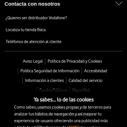
Contacta con nosotros
¿Quieres ser distribuidor Vodafone?
Localiza tu tienda física
Teléfonos de atención al cliente
Aviso Legal
Política de Privacidad y Cookies
Política Seguridad de Información
Accesibilidad
Información a clientes
Calidad del servicio
Fondos Públicos
Mapa Web
Ya sabes... lo de las cookies
Como sabes, usamos cookies propias y de terceros para
© 2026 Vodafone España S.A.U.
analizar tus hábitos de navegación y así mejorar tu
Avda. América 115, 28042 Madrid
experiencia de usuario ofreciendo una publicidad más