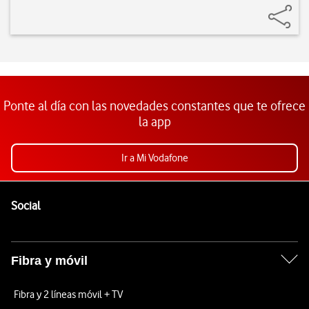
Ponte al día con las novedades constantes que te ofrece
la app
Ir a Mi Vodafone
Pie de página de Vodafone
Enlaces a las redes sociales de Vodafone
Social
Fibra y móvil
Fibra y 2 líneas móvil + TV