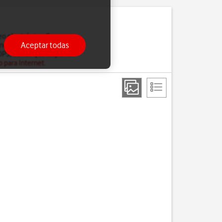
reo electrónico. Con una
Aceptar todas
no es posible acceder a
POP3, tienes que disponer
o para Internet
.