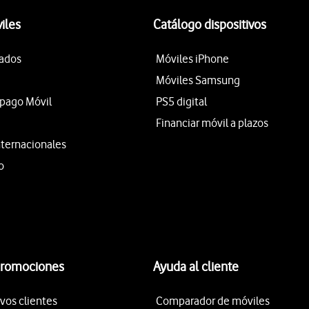
iles
Catálogo dispositivos
tados
Móviles iPhone
Móviles Samsung
epago Móvil
PS5 digital
Financiar móvil a plazos
nternacionales
o
promociones
Ayuda al cliente
vos clientes
Comparador de móviles