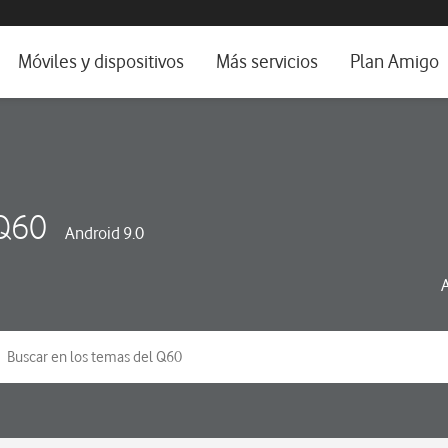
da e idioma
Móviles y dispositivos
Más servicios
Plan Amigo
fone TV
Móviles
Alianza Vodafone e Iberdrola
il 5G
Imagen y Sonido
Servicios avanzados
tura
Ver todos
Q60
Android 9.0
dencias