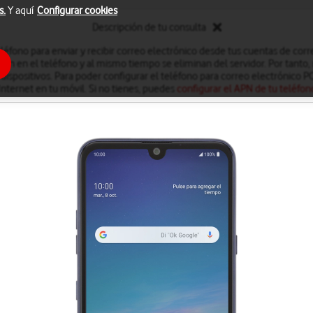
s.
Y aquí
Configurar cookies
Descripción de tu consulta
léfono para enviar y recibir correo electrónico desde tus cuentas de cor
an en el teléfono y al mismo tiempo se eliminan del servidor. Por tanto, 
dispositivos. Para poder configurar el teléfono para correo electrónico 
Internet en tu móvil. Si no tienes, puedes
configurar el APN de tu teléfon