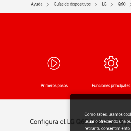
Ayuda
Guías de dispositivos
LG
Q60
Primeros pasos
Funciones principales
Como sabes, usamos cookie
Configura el LG Q60 Android 9.0 p
usuario ofreciendo una pu
retirar tu consentimiento