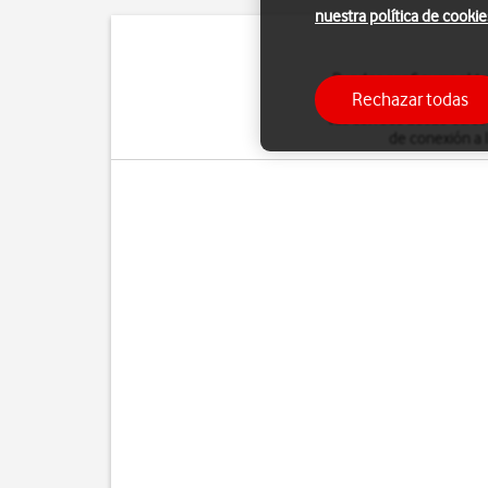
nuestra política de cookie
Puedes configurar el te
Rechazar todas
cuenta POP3 se descarg
tus correos desde otros 
de conexión a 