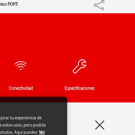
ónico POP3
Conectividad
Especificaciones
jorar tu experiencia de
s estos usos, pero podrás
 minutos. Aquí puedes
Ver