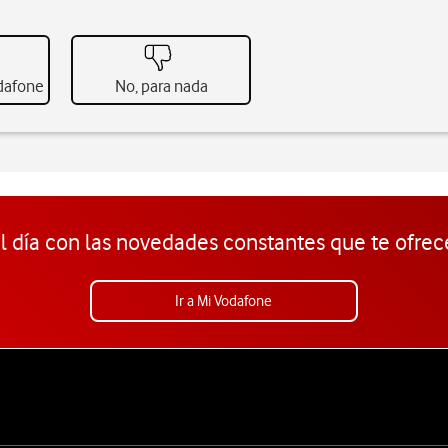
odafone
No, para nada
l día con las novedades constantes que te ofrec
Ir a Mi Vodafone