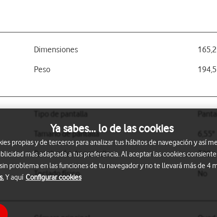
Dimensiones
165,2
Peso
194,5
Tipo de pantalla
Panta
Ya sabes... lo de las cookies
Tamaño de pantalla
6,55"
s propias y de terceros para analizar tus hábitos de navegación y así me
Resolución de pantalla
720 x
blicidad más adaptada a tus preferencia. Al aceptar las cookies consiente
 sin problema en las funciones de tu navegador y no te llevará más de 4
Teclado físico
No
s.
Y aquí
Configurar cookies