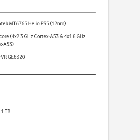
tek MT6765 Helio P35 (12nm)
core (4x2.3 GHz Cortex-A53 & 4x1.8 GHz
x-A53)
rVR GE8320
B
 1 TB