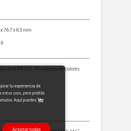
 x 76,7 x 8,3 mm
 g
lla táctil IPS LCD, 16 millones de colores
jorar tu experiencia de
 1600 píxeles
s estos usos, pero podrás
 minutos. Aquí puedes
Ver
Aceptar todas