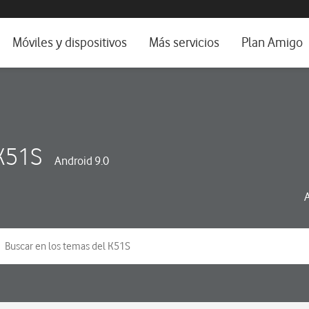
da e idioma
Móviles y dispositivos
Más servicios
Plan Amigo
fone TV
Móviles
Alianza Vodafone e Iberdrola
il 5G
Imagen y Sonido
Servicios avanzados
tura
Ver todos
K51S
Android 9.0
dencias