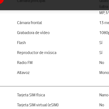
Cámara principal
Quad 
(ultra
MP, f
Cámara frontal
13 me
Grabadora de vídeo
1080
Flash
Sí
Reproductor de música
Sí
Radio FM
No
Altavoz
Mon
Tarjeta SIM física
Nano
Tarjeta SIM virtual (eSIM)
No