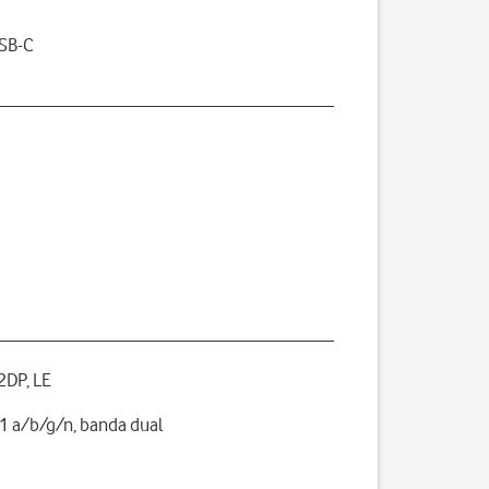
USB-C
A2DP, LE
1 a/b/g/n, banda dual