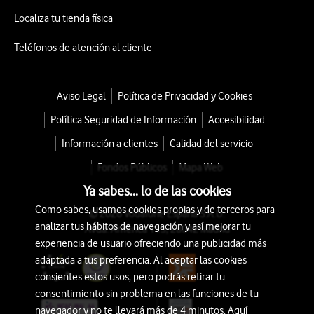
Localiza tu tienda física
Teléfonos de atención al cliente
Aviso Legal
Política de Privacidad y Cookies
Política Seguridad de Información
Accesibilidad
Información a clientes
Calidad del servicio
Fondos Públicos
Mapa Web
Ya sabes... lo de las cookies
Como sabes, usamos cookies propias y de terceros para
© 2026 Vodafone España S.A.U.
analizar tus hábitos de navegación y así mejorar tu
Avda. América 115, 28042 Madrid
experiencia de usuario ofreciendo una publicidad más
adaptada a tus preferencia. Al aceptar las cookies
consientes estos usos, pero podrás retirar tu
consentimiento sin problema en las funciones de tu
navegador y no te llevará más de 4 minutos. Aquí