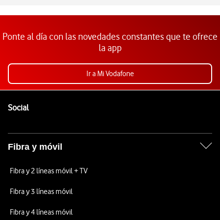
Ponte al día con las novedades constantes que te ofrece
la app
Ir a Mi Vodafone
Pie de página de Vodafone
Enlaces a las redes sociales de Vodafone
Social
Fibra y móvil
Fibra y 2 líneas móvil + TV
Fibra y 3 líneas móvil
Fibra y 4 líneas móvil