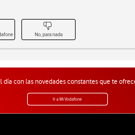
odafone
No, para nada
l día con las novedades constantes que te ofrec
Ir a Mi Vodafone