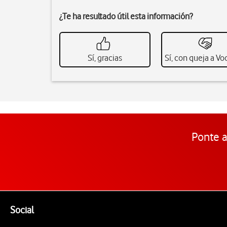
¿Te ha resultado útil esta información?
Sí, gracias
Sí, con queja a V
Ponte a
Pie de página de Vodafone
Enlaces a las redes sociales de Vodafone
Social