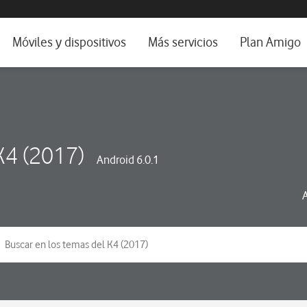
da e idioma
Móviles y dispositivos
Más servicios
Plan Amigo
fone TV
Móviles
Alianza Vodafone e Iberdrola
il 5G
Imagen y Sonido
Servicios avanzados
tura
Ver todos
K4 (2017)
Android 6.0.1
dencias