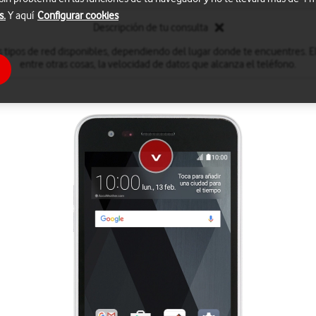
s.
Y aquí
Configurar cookies
Descripción de tu consulta
 tipos de red disponibles, dependiendo del lugar donde te encuentres. El
entre otras cosas, la velocidad de datos que alcanza el teléfono.