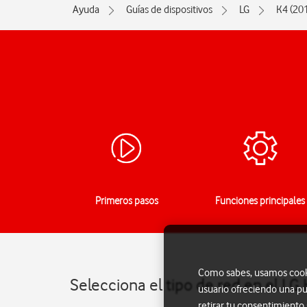
Ayuda
Guías de dispositivos
LG
K4 (20
Primeros pasos
Funciones principales
Como sabes, usamos cookie
Selecciona el tipo de red en el LG
usuario ofreciendo una pu
retirar tu consentimiento