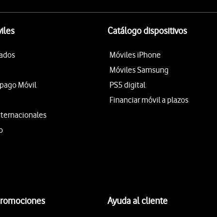
iles
Catálogo dispositivos
tados
Móviles iPhone
Móviles Samsung
epago Móvil
PS5 digital
Financiar móvil a plazos
nternacionales
o
promociones
Ayuda al cliente