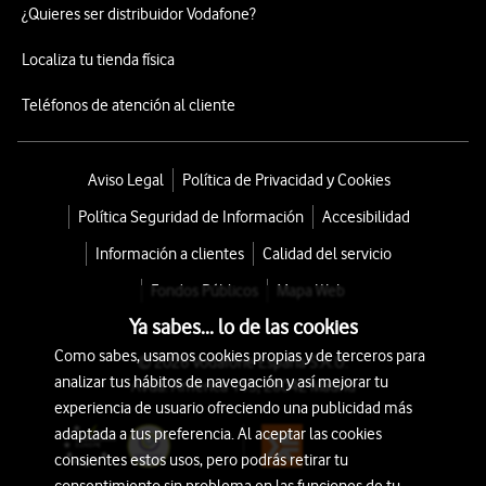
¿Quieres ser distribuidor Vodafone?
Localiza tu tienda física
Teléfonos de atención al cliente
Aviso Legal
Política de Privacidad y Cookies
Política Seguridad de Información
Accesibilidad
Información a clientes
Calidad del servicio
Fondos Públicos
Mapa Web
Ya sabes... lo de las cookies
Como sabes, usamos cookies propias y de terceros para
© 2026 Vodafone España S.A.U.
analizar tus hábitos de navegación y así mejorar tu
Avda. América 115, 28042 Madrid
experiencia de usuario ofreciendo una publicidad más
adaptada a tus preferencia. Al aceptar las cookies
consientes estos usos, pero podrás retirar tu