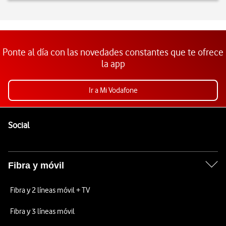
Ponte al día con las novedades constantes que te ofrece
la app
Ir a Mi Vodafone
Pie de página de Vodafone
Enlaces a las redes sociales de Vodafone
Social
Fibra y móvil
Fibra y 2 líneas móvil + TV
Fibra y 3 líneas móvil