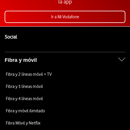
la app
Ir a Mi Vodafone
Pie de página de Vodafone
Enlaces a las redes sociales de Vodafone
Social
Fibra y móvil
Fibra y 2 líneas móvil + TV
Fibra y 3 líneas móvil
Fibra y 4 líneas móvil
Fibra y móvil ilimitado
Fibra Móvil y Netflix