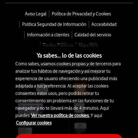
Aviso Legal
Política de Privacidad y Cookies
Política Seguridad de Información
Accesibilidad
Información a clientes
Calidad del servicio
Fondos Públicos
Mapa Web
Ya sabes... lo de las cookies
Como sabes, usamos cookies propias y de terceros para
© 2026 Vodafone España S.A.U.
analizar tus hábitos de navegación y así mejorar tu
Avda. América 115, 28042 Madrid
experiencia de usuario ofreciendo una publicidad más
adaptada a tus preferencia. Al aceptar las cookies
consientes estos usos, pero podrás retirar tu
consentimiento sin problema en las funciones de tu
navegador y no te llevará más de 4 minutos. Aquí
puedes
Ver nuestra política de cookies.
Y aquí
Configurar cookies