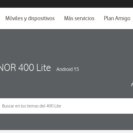
da e idioma
Móviles y dispositivos
Más servicios
Plan Amigo
fone TV
Móviles
Alianza Vodafone e Iberdrola
il 5G
Imagen y Sonido
Servicios avanzados
tura
Ver todos
OR 400 Lite
Android 15
dencias