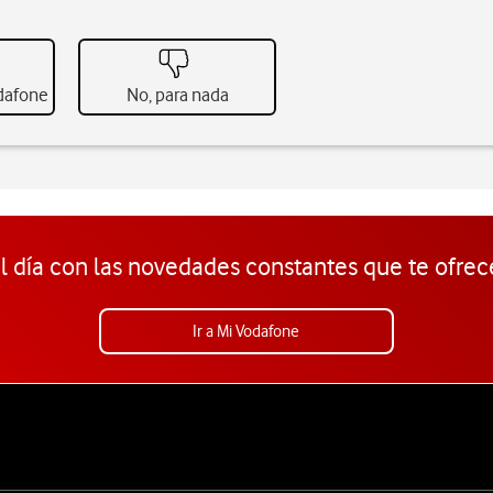
odafone
No, para nada
l día con las novedades constantes que te ofrec
Ir a Mi Vodafone