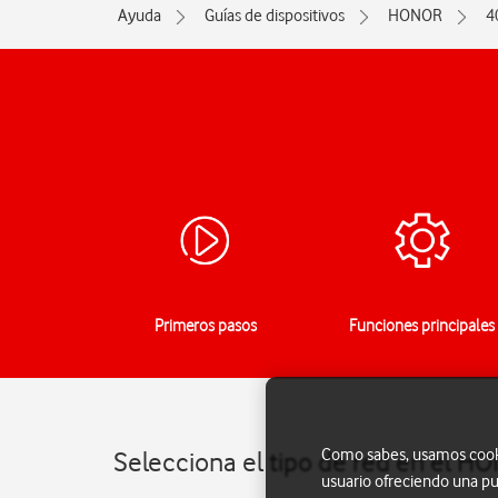
Ayuda
Guías de dispositivos
HONOR
4
Primeros pasos
Funciones principales
Como sabes, usamos cookie
Selecciona el tipo de red en el H
usuario ofreciendo una pu