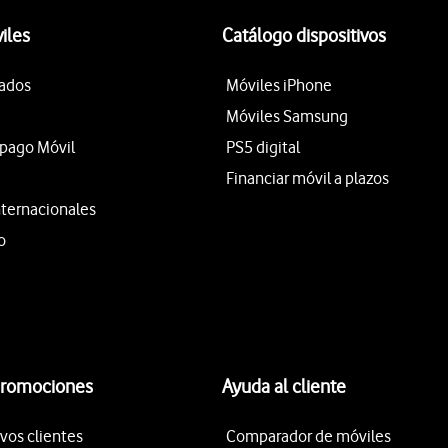
iles
Catálogo dispositivos
tados
Móviles iPhone
Móviles Samsung
epago Móvil
PS5 digital
Financiar móvil a plazos
nternacionales
o
promociones
Ayuda al cliente
vos clientes
Comparador de móviles