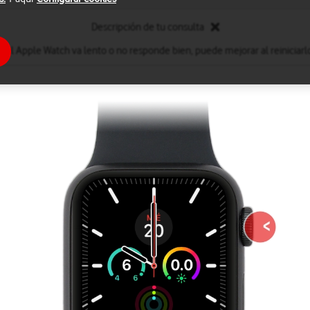
Descripción de tu consulta
i el Apple Watch va lento o no responde bien, puede mejorar al reiniciarl