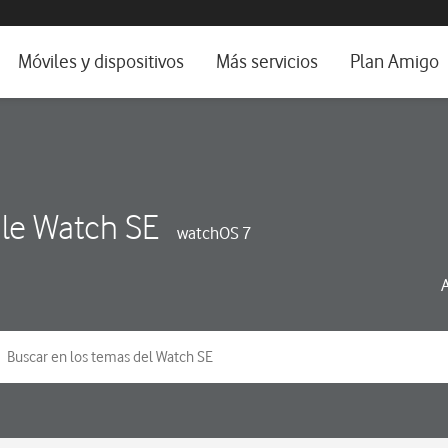
da e idioma
Móviles y dispositivos
Más servicios
Plan Amigo
fone TV
Móviles
Alianza Vodafone e Iberdrola
il 5G
Imagen y Sonido
Servicios avanzados
tura
Ver todos
le Watch SE
watchOS 7
dencias