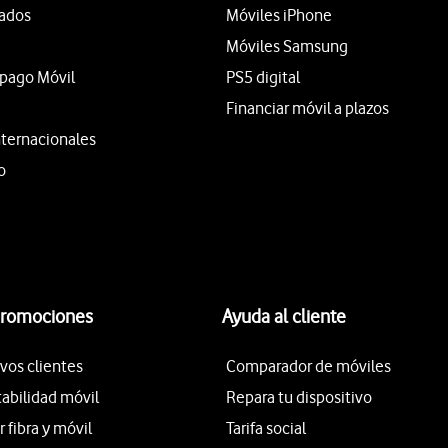
tados
Móviles iPhone
Móviles Samsung
epago Móvil
PS5 digital
Financiar móvil a plazos
nternacionales
o
promociones
Ayuda al cliente
vos clientes
Comparador de móviles
tabilidad móvil
Repara tu dispositivo
fibra y móvil
Tarifa social