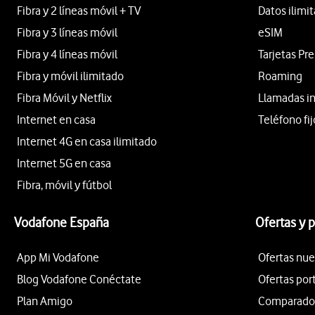
Fibra y 2 líneas móvil + TV
Datos ilimi
Fibra y 3 líneas móvil
eSIM
Fibra y 4 líneas móvil
Tarjetas Pr
Fibra y móvil ilimitado
Roaming
Fibra Móvil y Netflix
Llamadas i
Internet en casa
Teléfono fij
Internet 4G en casa ilimitado
Internet 5G en casa
Fibra, móvil y fútbol
Vodafone España
Ofertas y 
App Mi Vodafone
Ofertas nue
Blog Vodafone Conéctate
Ofertas por
Plan Amigo
Comparador 