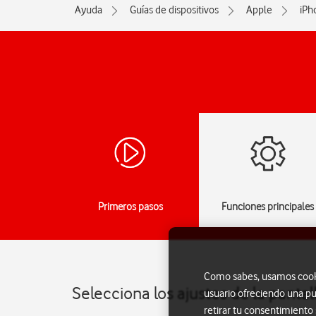
Ayuda
Guías de dispositivos
Apple
iPh
Primeros pasos
Funciones principales
Como sabes, usamos cookie
Selecciona los ajustes de la panta
usuario ofreciendo una pu
retirar tu consentimiento