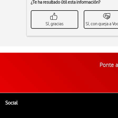
¿Te ha resultado útil esta información?
Sí, gracias
Sí, con queja a V
Ponte a
Pie de página de Vodafone
Enlaces a las redes sociales de Vodafone
Social