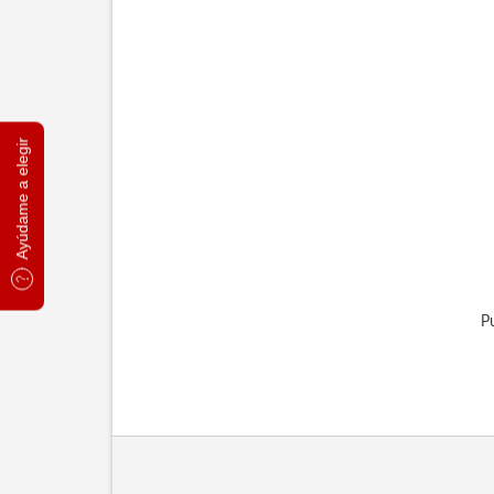
Ayúdame a elegir
P