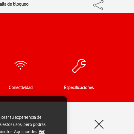
talla de bloqueo
Conectividad
Especificaciones
jorar tu experiencia de
s estos usos, pero podrás
 minutos. Aquí puedes
Ver