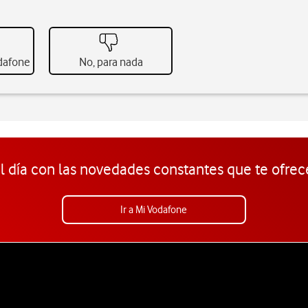
odafone
No, para nada
l día con las novedades constantes que te ofrec
Ir a Mi Vodafone