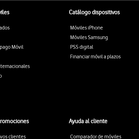
iles
Catálogo dispositivos
tados
Móviles iPhone
Móviles Samsung
epago Móvil
PS5 digital
Financiar móvil a plazos
nternacionales
o
promociones
Ayuda al cliente
vos clientes
Comparador de móviles