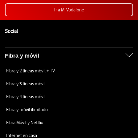
Ir a Mi Vodafone
Pie de página de Vodafone
Enlaces a las redes sociales de Vodafone
Social
Fibra y móvil
Fibra y 2 líneas móvil + TV
Fibra y 3 líneas móvil
Fibra y 4 líneas móvil
Fibra y móvil ilimitado
Fibra Móvil y Netflix
Internet en casa