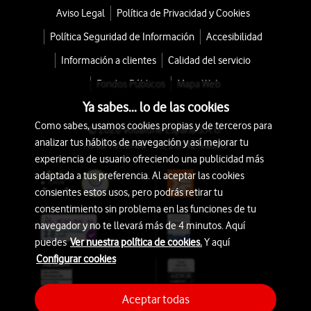
Aviso Legal
Política de Privacidad y Cookies
Política Seguridad de Información
Accesibilidad
Información a clientes
Calidad del servicio
Fondos Públicos
Mapa Web
Ya sabes... lo de las cookies
Como sabes, usamos cookies propias y de terceros para
© 2026 Vodafone España S.A.U.
analizar tus hábitos de navegación y así mejorar tu
Avda. América 115, 28042 Madrid
experiencia de usuario ofreciendo una publicidad más
adaptada a tus preferencia. Al aceptar las cookies
consientes estos usos, pero podrás retirar tu
consentimiento sin problema en las funciones de tu
navegador y no te llevará más de 4 minutos. Aquí
puedes
Ver nuestra política de cookies.
Y aquí
Configurar cookies
Aceptar todas