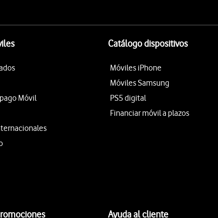
iles
Catálogo dispositivos
tados
Móviles iPhone
Móviles Samsung
epago Móvil
PS5 digital
Financiar móvil a plazos
nternacionales
o
promociones
Ayuda al cliente