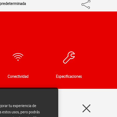
n predeterminada
Conectividad
Especificaciones
jorar tu experiencia de
s estos usos, pero podrás