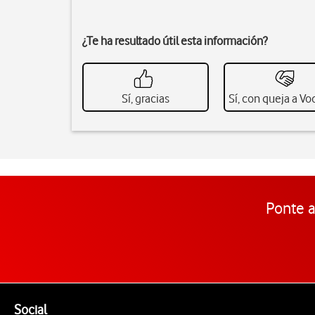
¿Te ha resultado útil esta información?
Sí, gracias
Sí, con queja a V
Ponte a
Pie de página de Vodafone
Enlaces a las redes sociales de Vodafone
Social