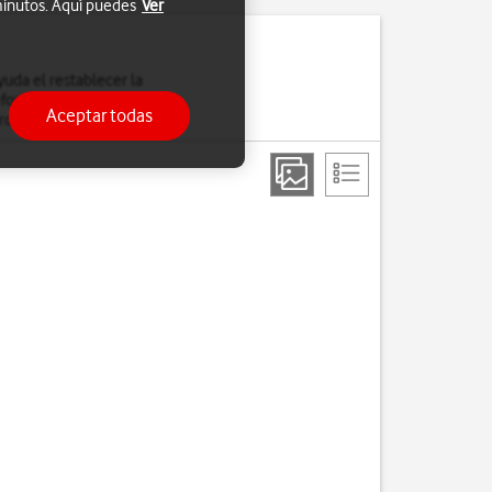
 minutos. Aquí puedes
Ver
uda el restablecer la
léfono. Es recomendable
Aceptar todas
rdan.