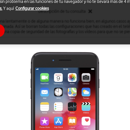
 sin problema en las funciones de tu navegador y no te llevará más de 4
s.
Y aquí
Configurar cookies
Descripción de tu consulta
iona lentamente o de alguna manera no funciona bien, en algunos casos ay
minada. Así se borran todas las configuraciones que has creado en el te
r una copia de seguridad de las fotografías y los vídeos para que no se pie