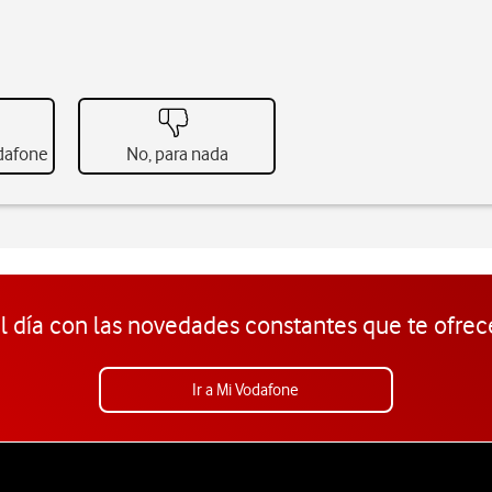
odafone
No, para nada
l día con las novedades constantes que te ofrec
Ir a Mi Vodafone