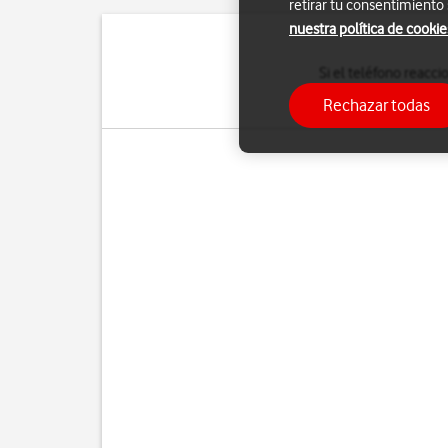
retirar tu consentimiento
nuestra política de cookie
Si el teléfono reacc
configuración predeter
Rechazar todas
hace