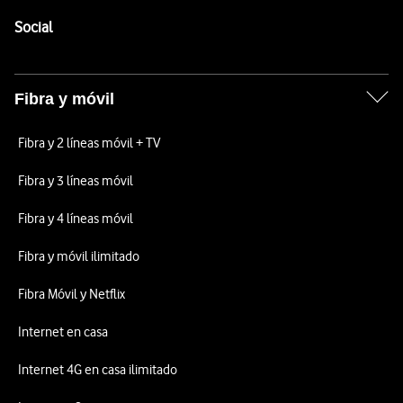
Pie de página de Vodafone
Enlaces a las redes sociales de Vodafone
Social
Fibra y móvil
Fibra y 2 líneas móvil + TV
Fibra y 3 líneas móvil
Fibra y 4 líneas móvil
Fibra y móvil ilimitado
Fibra Móvil y Netflix
Internet en casa
Internet 4G en casa ilimitado