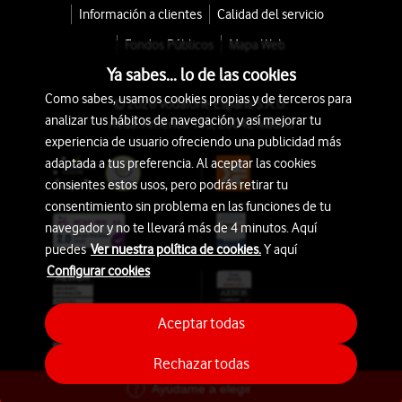
Información a clientes
Calidad del servicio
Fondos Públicos
Mapa Web
Ya sabes... lo de las cookies
Como sabes, usamos cookies propias y de terceros para
© 2026 Vodafone España S.A.U.
analizar tus hábitos de navegación y así mejorar tu
Avda. América 115, 28042 Madrid
experiencia de usuario ofreciendo una publicidad más
adaptada a tus preferencia. Al aceptar las cookies
consientes estos usos, pero podrás retirar tu
consentimiento sin problema en las funciones de tu
navegador y no te llevará más de 4 minutos. Aquí
puedes
Ver nuestra política de cookies.
Y aquí
Configurar cookies
Aceptar todas
Rechazar todas
Ayúdame a elegir