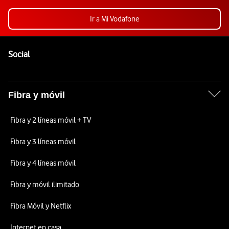
Ir a Mi Vodafone
Pie de página de Vodafone
Enlaces a las redes sociales de Vodafone
Social
Fibra y móvil
Fibra y 2 líneas móvil + TV
Fibra y 3 líneas móvil
Fibra y 4 líneas móvil
Fibra y móvil ilimitado
Fibra Móvil y Netflix
Internet en casa