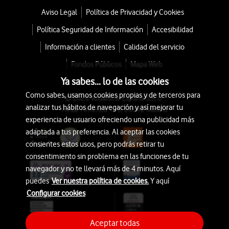
Aviso Legal
Política de Privacidad y Cookies
Política Seguridad de Información
Accesibilidad
Información a clientes
Calidad del servicio
Fondos Públicos
Mapa Web
Ya sabes... lo de las cookies
Como sabes, usamos cookies propias y de terceros para
© 2026 Vodafone España S.A.U.
analizar tus hábitos de navegación y así mejorar tu
Avda. América 115, 28042 Madrid
experiencia de usuario ofreciendo una publicidad más
adaptada a tus preferencia. Al aceptar las cookies
consientes estos usos, pero podrás retirar tu
consentimiento sin problema en las funciones de tu
navegador y no te llevará más de 4 minutos. Aquí
puedes
Ver nuestra política de cookies.
Y aquí
Configurar cookies
Aceptar todas