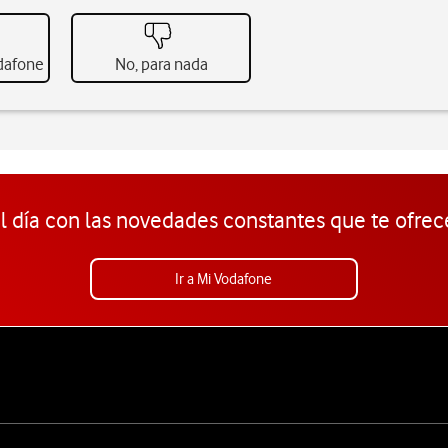
odafone
No, para nada
l día con las novedades constantes que te ofrec
Ir a Mi Vodafone