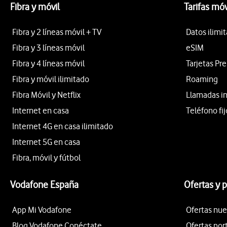
Fibra y móvil
Tarifas móv
Fibra y 2 líneas móvil + TV
Datos ilimi
Fibra y 3 líneas móvil
eSIM
Fibra y 4 líneas móvil
Tarjetas Pr
Fibra y móvil ilimitado
Roaming
Fibra Móvil y Netflix
Llamadas i
Internet en casa
Teléfono fij
Internet 4G en casa ilimitado
Internet 5G en casa
Fibra, móvil y fútbol
Vodafone España
Ofertas y 
App Mi Vodafone
Ofertas nue
Blog Vodafone Conéctate
Ofertas por