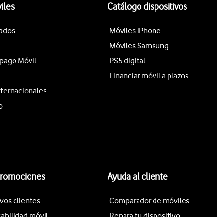
iles
Catálogo dispositivos
tados
Móviles iPhone
Móviles Samsung
epago Móvil
PS5 digital
Financiar móvil a plazos
nternacionales
o
promociones
Ayuda al cliente
vos clientes
Comparador de móviles
tabilidad móvil
Repara tu dispositivo