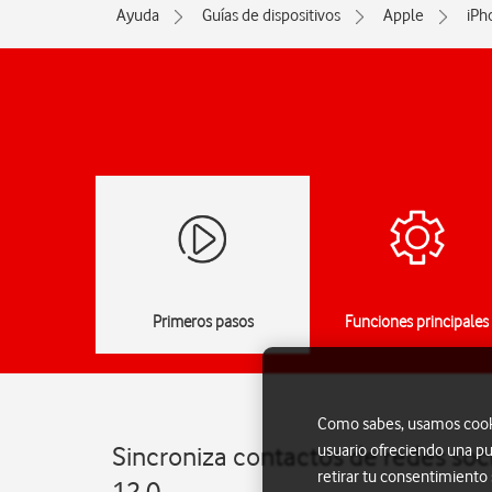
Ayuda
Guías de dispositivos
Apple
iPh
Primeros pasos
Funciones principales
Como sabes, usamos cookie
usuario ofreciendo una pu
Sincroniza contactos de redes soci
retirar tu consentimiento
12.0